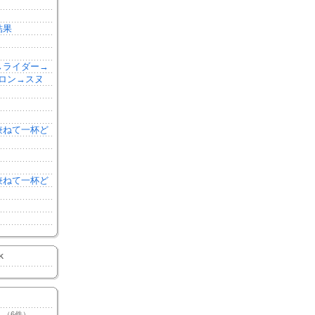
結果
森→ライダー→
ロン→スヌ
を兼ねて一杯ど
を兼ねて一杯ど
K
（6件）