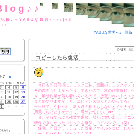
Blog♪♪
BUな日記帳♪＋YABUな戯言･･･
g♪♪
YABUな世界へ♪
最新
DATE :
201
コピーしたら復活
»
9.7
ED
THU
FRI
SAT
今日も昨日同様にチェック三昧。図面のチェックがメ
3
4
5
6
その図面も仕上がったりしてきたので、次の作業依頼。
10
11
12
13
今、解析作業が落ち着いているので、放置ぷれい中のエ
17
18
19
20
まとめやりますか！と、エビデンス漁りとかやってると
24
25
26
27
一日終了。やれやれ。新人君の相手もしないとイケナイ
31
-
-
-
-
-
-
-
用意しないとイケナイし。意外と忙しい。orz
ま、それでもぷち残業で退散。帰りに買い出し。アニ
確保できなかったコミックを確保。ヨドバシで。（笑）
帰宅。昨日クラッシュした設定ファイルをコピーしたら
972件）
ふー、やれやれ。困ったもんです。