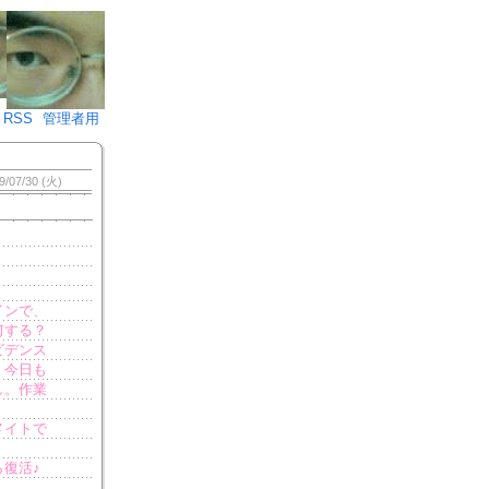
♪)÷2
RSS
管理者用
9/07/30 (火)
インで、
何する？
ビデンス
、今日も
し。作業
メイトで
復活♪