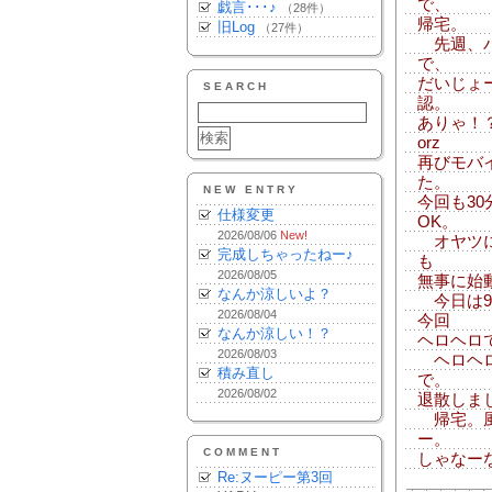
で、
戯言･･･♪
（28件）
帰宅。
旧Log
（27件）
先週、バ
で、
だいじょ
SEARCH
認。
ありゃ！
orz
再びモバ
た。
NEW ENTRY
今回も3
仕様変更
OK。
2026/08/06
New!
オヤツに
完成しちゃったねー♪
も
2026/08/05
無事に始
なんか涼しいよ？
今日は9
2026/08/04
今回
なんか涼しい！？
ヘロヘロ
2026/08/03
ヘロヘロ
積み直し
で。
2026/08/02
退散しま
帰宅。風
ー。
COMMENT
しゃなー
Re:ヌーピー第3回