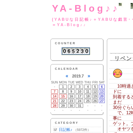
YA-Blog♪♪
(YABUな日記帳♪＋
＝YA-Blog♪♪
COUNTER
リベン
CALENDAR
«
»
2019.7
SUN
MON
TUE
WED
THU
FRI
SAT
10時過
-
1
2
3
4
5
6
ドに
7
8
9
10
11
12
13
14
15
16
17
18
19
20
到着する
21
22
23
24
25
26
27
まだ
28
29
30
31
-
-
-
30分ぐ
-
-
-
-
-
-
-
で。12
事に
CATEGORY
ゲット。
オヤツを
日記帳♪
（5972件）