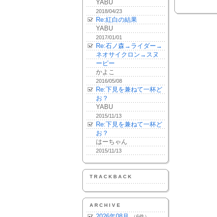
YABU
2018/04/23
Re:紅白の結果
YABU
2017/01/01
Re:石ノ森→ライダー→
ネオサイクロン→スヌ
ーピー
かよこ
2016/05/08
Re:下見を兼ねて一杯ど
お？
YABU
2015/11/13
Re:下見を兼ねて一杯ど
お？
はーちゃん
2015/11/13
TRACKBACK
ARCHIVE
2026年08月
（6件）