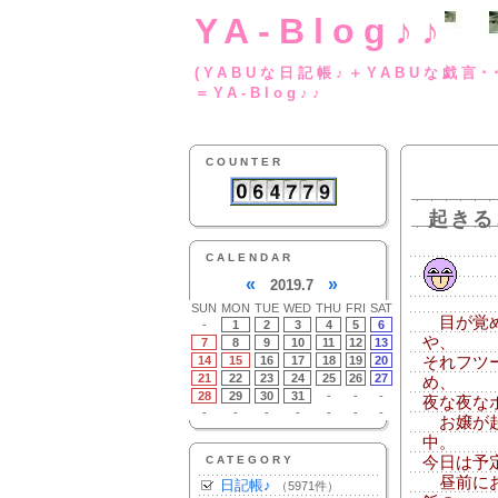
YA-Blog♪♪
(YABUな日記帳♪＋
＝YA-Blog♪♪
COUNTER
起きる
CALENDAR
«
»
2019.7
SUN
MON
TUE
WED
THU
FRI
SAT
目が覚め
-
1
2
3
4
5
6
や、
7
8
9
10
11
12
13
14
15
16
17
18
19
20
それフツ
21
22
23
24
25
26
27
め、
28
29
30
31
-
-
-
夜な夜な
-
-
-
-
-
-
-
お嬢が起
中。
CATEGORY
今日は予
昼前にお
日記帳♪
（5971件）