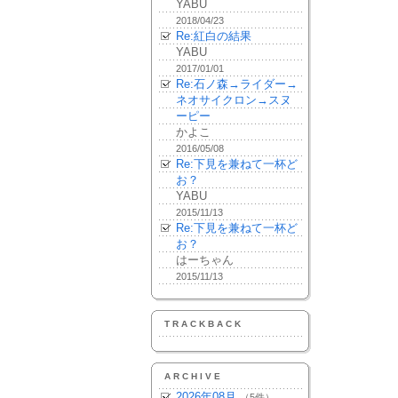
YABU
2018/04/23
Re:紅白の結果
YABU
2017/01/01
Re:石ノ森→ライダー→
ネオサイクロン→スヌ
ーピー
かよこ
2016/05/08
Re:下見を兼ねて一杯ど
お？
YABU
2015/11/13
Re:下見を兼ねて一杯ど
お？
はーちゃん
2015/11/13
TRACKBACK
ARCHIVE
2026年08月
（5件）