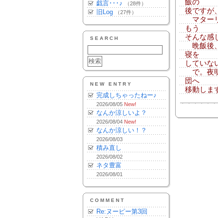
飯の
戯言･･･♪
（28件）
後ですが
旧Log
（27件）
マターリ
もう
そんな感
SEARCH
晩飯後、
寝を
していない
で。夜明
団へ
NEW ENTRY
移動しま
完成しちゃったねー♪
2026/08/05
New!
なんか涼しいよ？
2026/08/04
New!
なんか涼しい！？
2026/08/03
積み直し
2026/08/02
ネタ豊富
2026/08/01
COMMENT
Re:ヌーピー第3回