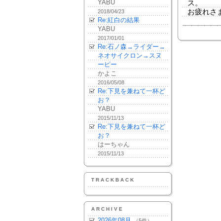
YABU
ス。
お疲れさ
2018/04/23
Re:紅白の結果
YABU
2017/01/01
Re:石ノ森→ライダー→
ネオサイクロン→スヌ
ーピー
かよこ
2016/05/08
Re:下見を兼ねて一杯ど
お？
YABU
2015/11/13
Re:下見を兼ねて一杯ど
お？
はーちゃん
2015/11/13
TRACKBACK
ARCHIVE
2026年08月
（5件）