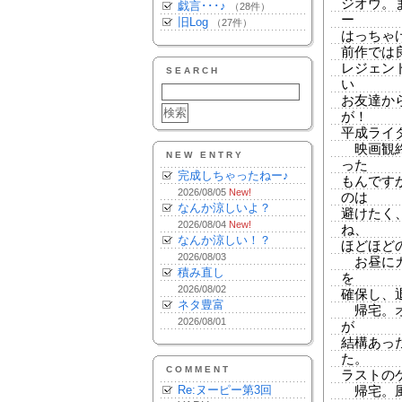
ジオウ。
戯言･･･♪
（28件）
ー
旧Log
（27件）
はっちゃ
前作では
レジェン
SEARCH
い
お友達か
が！
平成ライ
映画観終
NEW ENTRY
った
完成しちゃったねー♪
もんです
2026/08/05
New!
のは
なんか涼しいよ？
避けたく
2026/08/04
New!
ね、
なんか涼しい！？
ほどほど
2026/08/03
お昼にカ
積み直し
を
2026/08/02
確保し、
ネタ豊富
帰宅。オ
2026/08/01
が
結構あっ
た。
COMMENT
ラストの
Re:ヌーピー第3回
帰宅。風