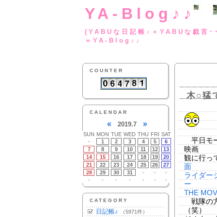
YA-Blog♪♪
(YABUな日記帳♪＋
＝YA-Blog♪♪
COUNTER
木○猛
CALENDAR
«
»
2019.7
SUN
MON
TUE
WED
THU
FRI
SAT
平日モー
-
1
2
3
4
5
6
映画
7
8
9
10
11
12
13
14
15
16
17
18
19
20
観に行っ
21
22
23
24
25
26
27
面
28
29
30
31
-
-
-
ライダージ
-
-
-
-
-
-
-
ー
THE M
CATEGORY
戦隊の方は・
（笑）
日記帳♪
（5971件）