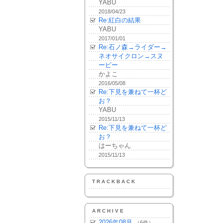
YABU
2018/04/23
Re:紅白の結果
YABU
2017/01/01
Re:石ノ森→ライダー→
ネオサイクロン→スヌ
ーピー
かよこ
2016/05/08
Re:下見を兼ねて一杯ど
お？
YABU
2015/11/13
Re:下見を兼ねて一杯ど
お？
はーちゃん
2015/11/13
TRACKBACK
ARCHIVE
2026年08月
（6件）