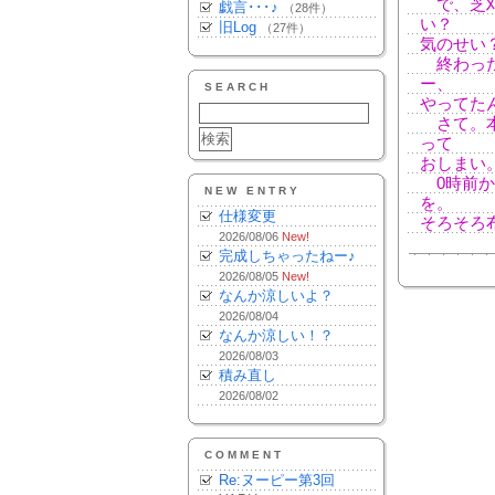
で、芝刈
戯言･･･♪
（28件）
い？
旧Log
（27件）
気のせい
終わった
ー、
SEARCH
やってた
さて。本
って
おしまい
0時前か
NEW ENTRY
を。
仕様変更
そろそろ
2026/08/06
New!
完成しちゃったねー♪
2026/08/05
New!
なんか涼しいよ？
2026/08/04
なんか涼しい！？
2026/08/03
積み直し
2026/08/02
COMMENT
Re:ヌーピー第3回