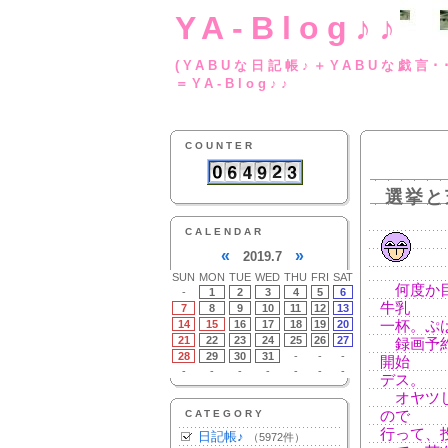
YA-Blog♪♪
(YABUな日記帳♪＋
＝YA-Blog♪♪
COUNTER
選挙と
CALENDAR
«
»
2019.7
SUN
MON
TUE
WED
THU
FRI
SAT
何度か目
-
1
2
3
4
5
6
牛乳
7
8
9
10
11
12
13
14
15
16
17
18
19
20
一杯。ぷ
21
22
23
24
25
26
27
録画予約
28
29
30
31
-
-
-
開始
-
-
-
-
-
-
-
デス。
オヤツし
CATEGORY
ので
行って、
日記帳♪
（5972件）