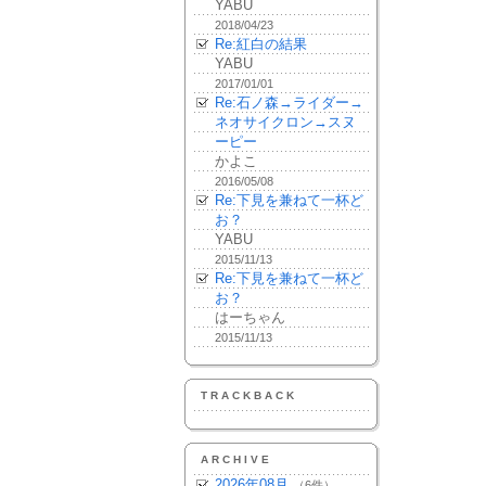
YABU
2018/04/23
Re:紅白の結果
YABU
2017/01/01
Re:石ノ森→ライダー→
ネオサイクロン→スヌ
ーピー
かよこ
2016/05/08
Re:下見を兼ねて一杯ど
お？
YABU
2015/11/13
Re:下見を兼ねて一杯ど
お？
はーちゃん
2015/11/13
TRACKBACK
ARCHIVE
2026年08月
（6件）