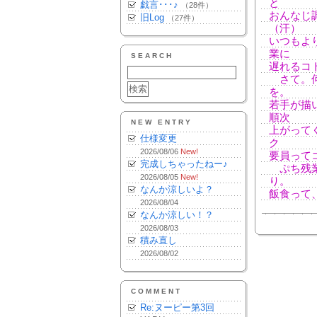
と
戯言･･･♪
（28件）
おんなじ
旧Log
（27件）
（汗）
いつもよ
業に
SEARCH
遅れるコ
さて。何
を。
若手が描
順次
NEW ENTRY
上がって
仕様変更
ク
2026/08/06
New!
要員って
完成しちゃったねー♪
ぷち残業
2026/08/05
New!
り。
なんか涼しいよ？
飯食って
2026/08/04
なんか涼しい！？
2026/08/03
積み直し
2026/08/02
COMMENT
Re:ヌーピー第3回