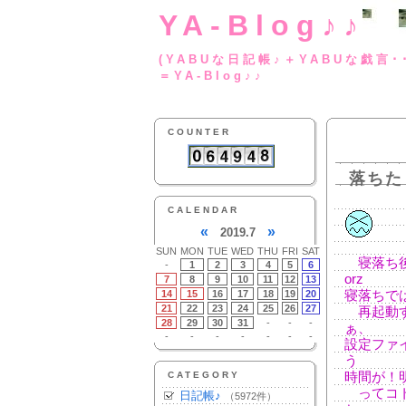
YA-Blog♪♪
(YABUな日記帳♪＋
＝YA-Blog♪♪
COUNTER
落ちた
CALENDAR
«
»
2019.7
SUN
MON
TUE
WED
THU
FRI
SAT
寝落ち後
-
1
2
3
4
5
6
orz
7
8
9
10
11
12
13
14
15
16
17
18
19
20
寝落ちで
21
22
23
24
25
26
27
再起動す
28
29
30
31
-
-
-
ぁ、
-
-
-
-
-
-
-
設定ファ
う
CATEGORY
時間が！
ってコト
日記帳♪
（5972件）