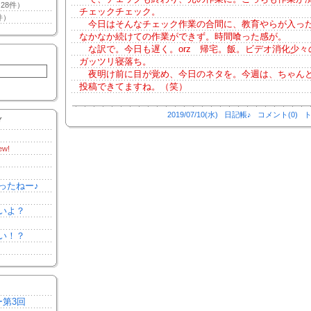
28件）
チェックチェック。
件）
今日はそんなチェック作業の合間に、教育やらが入っ
なかなか続けての作業ができず。時間喰った感が。
な訳で。今日も遅く。orz 帰宅。飯。ビデオ消化少々
ガッツリ寝落ち。
夜明け前に目が覚め、今日のネタを。今週は、ちゃん
投稿できてますね。（笑）
2019/07/10(水)
日記帳♪
コメント(0)
ト
Y
ew!
ったねー♪
いよ？
い！？
ー第3回