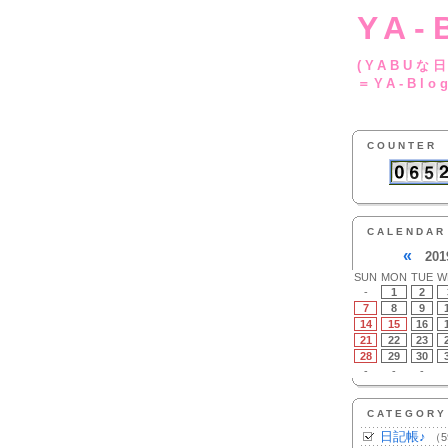
YA-
(YA
＝YA-Blo
COUNTER
CALENDAR
«
201
SUN
MON
TUE
W
-
1
2
7
8
9
14
15
16
21
22
23
28
29
30
-
-
-
CATEGORY
日記帳♪
（5