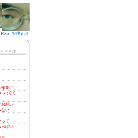
♪)÷2
RSS
管理者用
9/07/10 (水)
の作業に
ってOK
クお願い
らない
いって
るっぽい
済み、