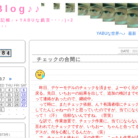
Blog♪♪
BUな日記帳♪＋YABUな戯言･･･
g♪♪
YABUな世界へ♪
最新
DATE :
201
チェックの合間に
»
9.7
ED
THU
FRI
SAT
昨日、デケーモデルのチェックを済ませ、よーやく元
3
4
5
6
戻る。先日、いちおーの結果を出して、追加の検討までや
10
11
12
13
って連絡があったので、継続中。
17
18
19
20
って時に、またチェック依頼。ん？有識者様にチェッ
24
25
26
27
してたんじゃねーの？と思っていたのですが、当てにな
31
-
-
-
-
-
-
-
って！（汗） 信頼ないんですね。（苦笑）
な訳で。作業放置で、チェック作業に。当てにならな
言われてたチェックですが、いちおー、ちゃんと合って
デスが。何を心配してるんだか。（笑）
973件）
で、チェックも終わり、元の作業に。こっちも作業が