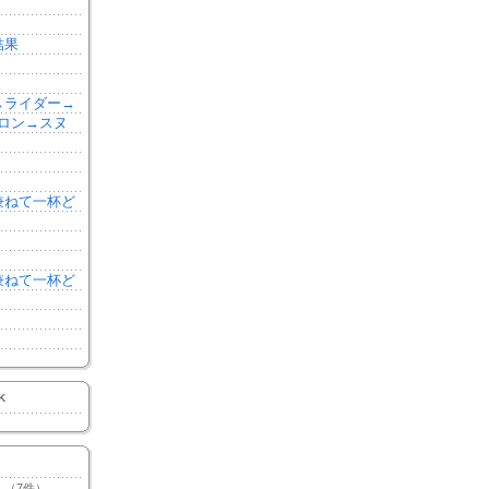
結果
森→ライダー→
ロン→スヌ
を兼ねて一杯ど
を兼ねて一杯ど
K
（7件）