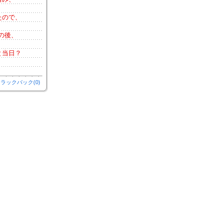
たので、
の後、
と当日？
ラックバック(0)