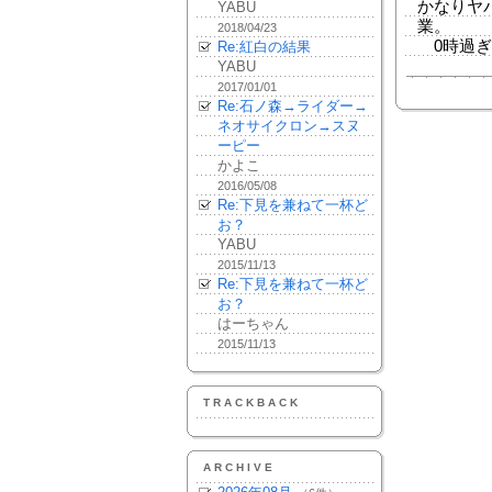
かなりヤ
YABU
業。
2018/04/23
0時過ぎ
Re:紅白の結果
YABU
2017/01/01
Re:石ノ森→ライダー→
ネオサイクロン→スヌ
ーピー
かよこ
2016/05/08
Re:下見を兼ねて一杯ど
お？
YABU
2015/11/13
Re:下見を兼ねて一杯ど
お？
はーちゃん
2015/11/13
TRACKBACK
ARCHIVE