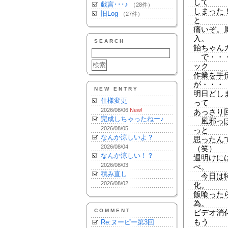
して
戯言･･･♪
（28件）
しまった
旧Log
（27件）
と
痛いぞ。
入。
SEARCH
飴ちゃん
で・・・
ック
作業を手
が・・・
NEW ENTRY
明日どし
仕様変更
って
2026/08/06
New!
あっさり
完成しちゃったねー♪
風邪っぽ
2026/08/05
っと
なんか涼しいよ？
思ったん
2026/08/04
（笑）
なんか涼しい！？
週明けに
2026/08/03
べ。
積み直し
今日は特
2026/08/02
化。
飯喰った
為。
COMMENT
ビデオ消
もう
Re:ヌーピー第3回