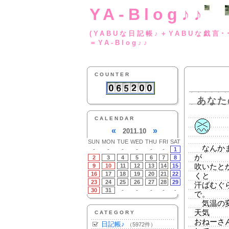
YA-Blog♪♪
(YABUな日記帳♪＋
＝YA-Blog♪♪
COUNTER
あなた
CALENDAR
«
»
2011.10
SUN
MON
TUE
WED
THU
FRI
SAT
なんかま
-
-
-
-
-
-
1
が
2
3
4
5
6
7
8
9
10
11
12
13
14
15
吹いたと
16
17
18
19
20
21
22
くと
23
24
25
26
27
28
29
汗ばむぐ
30
31
-
-
-
-
-
で。
気温の変
天気
CATEGORY
おねーさ
日記帳♪
（5972件）