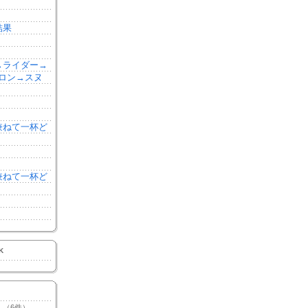
結果
森→ライダー→
ロン→スヌ
を兼ねて一杯ど
を兼ねて一杯ど
K
（6件）