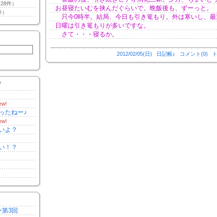
28件）
お昼寝たいむを挟んだぐらいで。晩飯後も、ずーっと。
件）
只今0時半。結局、今日も引き篭もり。外は寒いし、最
日曜は引き篭もりが多いですな。
さて・・・寝るか。
2012/02/05(日)
日記帳♪
コメント(0)
ト
Y
ew!
ったねー♪
ew!
いよ？
い！？
ー第3回