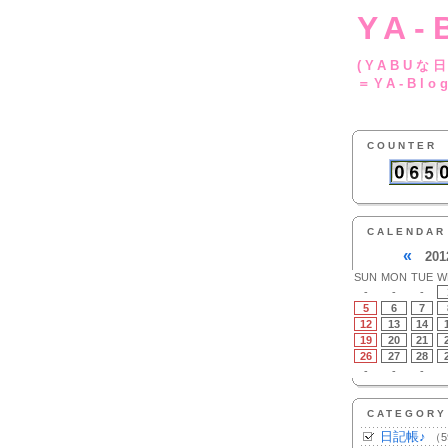
YA-
(YA
＝YA-Blo
COUNTER
CALENDAR
«
201
SUN
MON
TUE
W
-
-
-
5
6
7
12
13
14
19
20
21
26
27
28
-
-
-
CATEGORY
日記帳♪
（5