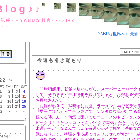
Blog♪♪
BUな日記帳♪＋YABUな戯言･･･
g♪♪
YABUな世界へ♪
最新
DATE :
201
今週も引き篭もり
»
2.2
ED
THU
FRI
SAT
11時頃起床。朝飯？喰いながら、スーパーヒーロータ
1
2
3
4
して、そのままビデオ消化を続けていると、お嬢お昼寝
8
9
10
11
お疲れさんで。
15
16
17
18
お嬢が起きて、14時頃にお昼。ラーメン。再びビデオ
22
23
24
25
『男子ごはん』ってテレ東にて、ケンタロウ氏が出てる
29
-
-
-
-
-
-
-
観てる時、ん！？何気に開いてたニュースのトピックス
ビックリ！『ケンタロウさん バイクで重傷』だと。あら
来週からどーなるんでしょ？毎週かかさず観てる番組な
気になります。料理を作る訳ではありませんが何か？（
972件）
昼飯の後、引き続きビデオ消化三昧。夕方、ちょいと