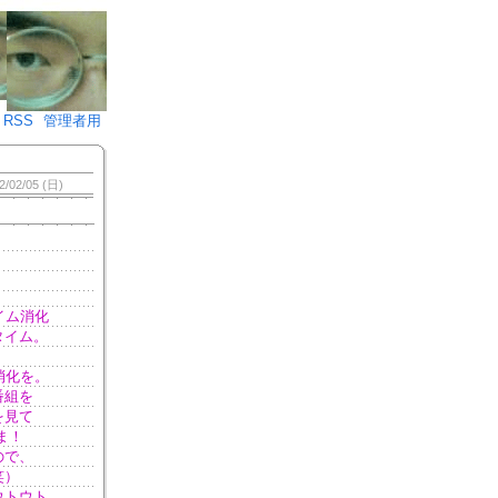
♪)÷2
RSS
管理者用
2/02/05 (日)
イム消化
タイム。
消化を。
番組を
を見て
ま！
ので、
笑）
ウトウト