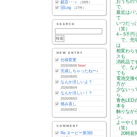
おうちの
戯言･･･♪
（28件）
で。
旧Log
（27件）
最近はパ
て
いつだっ
SEARCH
（笑）
4～5千
で、売場
は
相変わら
NEW ENTRY
スも
仕様変更
消耗品で
2026/08/06
New!
で、なん
完成しちゃったねー♪
でも
2026/08/05
電池交換
なんか涼しいよ？
方が
2026/08/04
少ないっ
なんか涼しい！？
ら、
2026/08/03
青色LE
積み直し
本を
2026/08/02
触りなが
ン。
よーやく
COMMENT
（笑）
Re:ヌーピー第3回
20時前