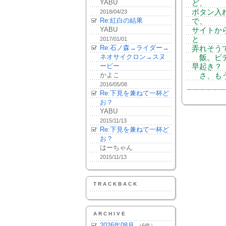
YABU
ど、
ボタン入
2018/04/23
Re:紅白の結果
で、
YABU
サイトか
と
2017/01/01
Re:石ノ森→ライダー→
弄れそう
ネオサイクロン→スヌ
飯。ビデ
ーピー
早起き？
かよこ
さ、もう
2016/05/08
Re:下見を兼ねて一杯ど
お？
YABU
2015/11/13
Re:下見を兼ねて一杯ど
お？
はーちゃん
2015/11/13
TRACKBACK
ARCHIVE
2026年08月
（6件）