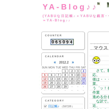
YA-Blog♪♪
(YABUな日記帳♪＋
＝YA-Blog♪♪
COUNTER
マウス
CALENDAR
«
»
2012.2
SUN
MON
TUE
WED
THU
FRI
SAT
さて。客
-
-
-
1
2
3
4
応。
5
6
7
8
9
10
11
12
13
14
15
16
17
18
後は・・
19
20
21
22
23
24
25
業。
26
27
28
29
-
-
-
う゛ッ！
-
-
-
-
-
-
-
作業
進める分
CATEGORY
な訳で。
近、
日記帳♪
（5972件）