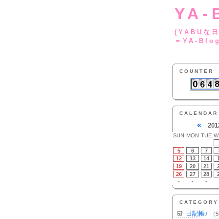
YA-
(YA
＝YA-Blo
COUNTER
CALENDAR
«
201
SUN
MON
TUE
W
-
-
-
5
6
7
12
13
14
19
20
21
26
27
28
-
-
-
CATEGORY
日記帳♪
（5