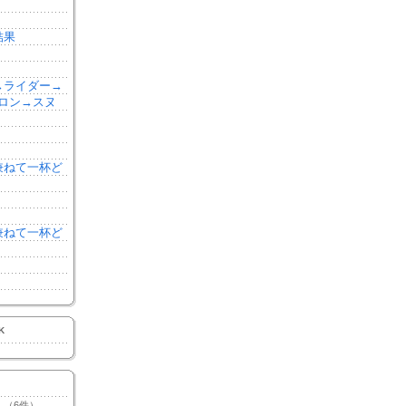
結果
森→ライダー→
ロン→スヌ
を兼ねて一杯ど
を兼ねて一杯ど
K
（6件）