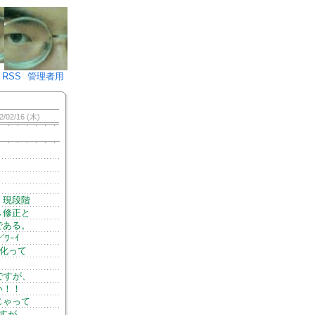
♪)÷2
RSS
管理者用
2/02/16 (木)
、現段階
→修正と
である。
ﾜｰｲ
消化って
ですが、
い！！
じゃって
すが、