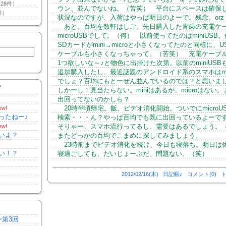
28件）
ウン、並んでないね。（苦笑） 平台にスペースは確保
件）
状況なのですが、入荷はやっぱ明日のよーで。残念。orz
あと、百均を数軒はしご。先日購入した青歯の充電ケ
microUSBでして。（何） 以前使ってたのはminiUSB
SDカードがmini→microと小さくなってたのと同様に、U
ケーブルも小さくなっちゃって。（苦笑） 充電ケーブ
1つ欲しいな～♪と物色に出掛けた次第。以前のminiUSB
追加購入したし、最近話題のアンドロイド系のスマホはmic
でしょ？百均にもとーぜん並んでいるのでは？と思いま
Y
しかーし！見当たらない。miniはあるが、microはない。
出回ってないのかしら？
20時半頃帰宅。飯。ビデオ消化開始。ついでにmicroU
ew!
ったねー♪
検索・・・ん？やっぱ百均でも既に出回っているよーで
そりゃー、スマホ流行ってるし、需要はあるでしょう。
ew!
いよ？
またどっかの百均でこまめに探してみましょう。
23時前までビデオ消化を続け、今日も寝落ち。明日は
い！？
寝過ごしても、だいじょーぶだ、問題ない。（笑）
2012/02/16(木)
日記帳♪
コメント(0)
ト
ー第3回