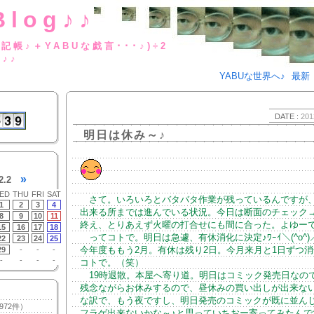
Blog♪♪
BUな日記帳♪＋YABUな戯言･･･
g♪♪
YABUな世界へ♪
最新
DATE :
201
明日は休み～♪
»
2.2
ED
THU
FRI
SAT
さて。いろいろとバタバタ作業が残っているんですが
1
2
3
4
出来る所までは進んでいる状況。今日は断面のチェック
8
9
10
11
終え、とりあえず火曜の打合せにも間に合った。よゆー
15
16
17
18
ってコトで。明日は急遽、有休消化に決定♪ﾜｰｲ＼(^o^)／
22
23
24
25
今年度ももう2月。有休は残り2日。今月来月と1日ずつ
29
-
-
-
-
-
-
-
コトで。（笑）
19時退散。本屋へ寄り道。明日はコミック発売日なの
残念ながらお休みするので、昼休みの買い出しが出来な
な訳で、もう夜ですし、明日発売のコミックが既に並ん
972件）
フラゲ出来ないかな～♪と思っていちおー寄ってみたんで