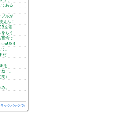
してある
ーブルが
。使えん！
SB充電
ルをもう
も百均で
roUSB
して。
まだ
SBを
すねー。
（笑）
休み。
ラックバック(0)