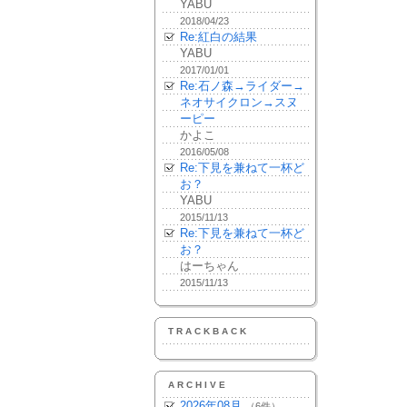
YABU
2018/04/23
Re:紅白の結果
YABU
2017/01/01
Re:石ノ森→ライダー→
ネオサイクロン→スヌ
ーピー
かよこ
2016/05/08
Re:下見を兼ねて一杯ど
お？
YABU
2015/11/13
Re:下見を兼ねて一杯ど
お？
はーちゃん
2015/11/13
TRACKBACK
ARCHIVE
2026年08月
（6件）