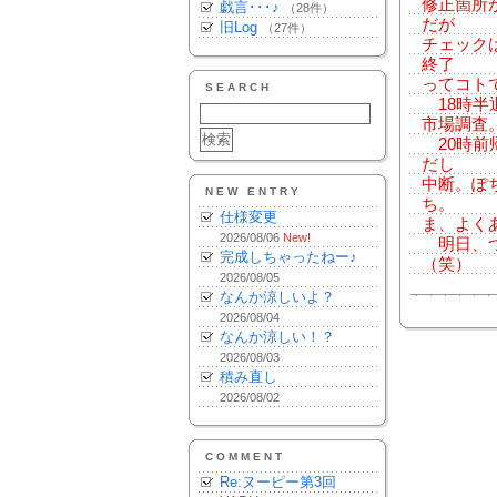
修正箇所
戯言･･･♪
（28件）
だが
旧Log
（27件）
チェック
終了
ってコト
SEARCH
18時半
市場調査
20時前
だし
中断。ぽ
NEW ENTRY
ち。
仕様変更
ま、よく
2026/08/06
New!
明日、つ
完成しちゃったねー♪
（笑）
2026/08/05
なんか涼しいよ？
2026/08/04
なんか涼しい！？
2026/08/03
積み直し
2026/08/02
COMMENT
Re:ヌーピー第3回