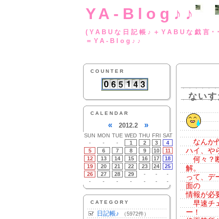
YA-Blog♪♪
(YABUな日記帳♪＋
＝YA-Blog♪♪
COUNTER
ないす
CALENDAR
«
»
2012.2
SUN
MON
TUE
WED
THU
FRI
SAT
なんか作業
-
-
-
1
2
3
4
ハイ、や
5
6
7
8
9
10
11
12
13
14
15
16
17
18
何々？断
19
20
21
22
23
24
25
解。
26
27
28
29
-
-
-
って、デ
-
-
-
-
-
-
-
面の
情報が必
CATEGORY
早速チェ
ー！
日記帳♪
（5972件）