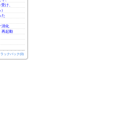
を受け、
っ）
った
オ消化
、再起動
ラックバック(0)