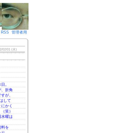
♪)÷2
RSS
管理者用
2/02/01 (水)
本日。
が、折角
ですが、
はして
とにかく
！（笑）
週水曜は
資料を
たり、