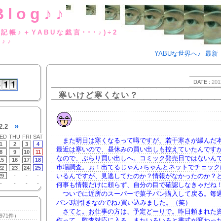
Blog♪♪
BUな日記帳♪＋YABUな戯言･･･
g♪♪
YABUな世界へ♪
最新
DATE :
201
寒いけど寒くない？
»
2.2
ED
THU
FRI
SAT
また明日は寒くなるって噂ですが、若干寒さが緩んだ
1
2
3
4
最近は寒いので、昼休みの買い出しも控えていたんです
8
9
10
11
なので、ぶらり買い出しへ。コミック発売日ではないん
15
16
17
18
市場調査。ぉ！出てるじゃん♪ちゃんとネットでチェック
22
23
24
25
いるんですが、見逃してたのか？情報がなかったのか？
29
-
-
-
-
-
-
-
何事も情報だけに頼らず、自分の目で確認しなきゃだね
ついでに近所のスーパーで菓子パン購入して戻る。毎
パン3割引きなのでね♪買い込みました。（笑）
さてと。お仕事の方は、予定どーりで。昨日頼まれた
971件）
作って、監査対応に入る。またいろいろと書式が変わっ