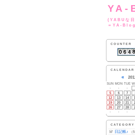
YA-
(YA
＝YA-Blo
COUNTER
CALENDAR
«
201
SUN
MON
TUE
W
-
-
-
5
6
7
12
13
14
19
20
21
26
27
28
-
-
-
CATEGORY
日記帳♪
（5