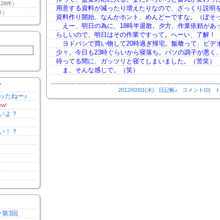
28件）
用意する資料が減ったり増えたりなので、ざっくり説明
件）
資料作り開始。なんかホント、めんどーですな。（ぼそ
えー、明日の為に、18時半退散。夕方、作業依頼があ
らしいので、明日はその作業ですって。へーい、了解！
ヨドバシで買い物して20時過ぎ帰宅。飯喰って、ビデ
少々。今日も23時ぐらいから寝落ち。パソの調子が悪く
待ってる間に、ガッツリと寝てしまいました。（苦笑）
ま、そんな感じで。（笑）
Y
2012/02/01(水)
日記帳♪
コメント(0)
ト
ったねー♪
ew!
いよ？
い！？
ー第3回