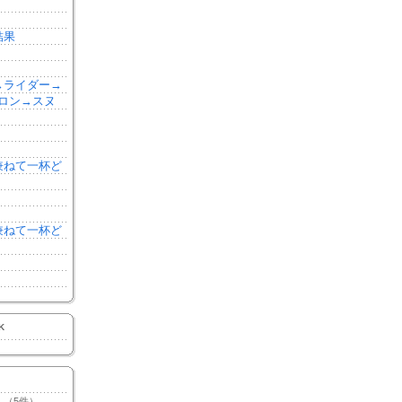
結果
森→ライダー→
ロン→スヌ
を兼ねて一杯ど
を兼ねて一杯ど
K
（5件）