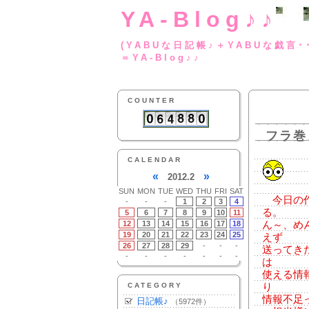
YA-Blog♪♪
(YABUな日記帳♪＋
＝YA-Blog♪♪
COUNTER
フラ巻
CALENDAR
«
»
2012.2
SUN
MON
TUE
WED
THU
FRI
SAT
今日の作
-
-
-
1
2
3
4
る。
5
6
7
8
9
10
11
12
13
14
15
16
17
18
ん～、め
19
20
21
22
23
24
25
えず
26
27
28
29
-
-
-
送ってき
-
-
-
-
-
-
-
は
使える情
CATEGORY
り
情報不足
日記帳♪
（5972件）