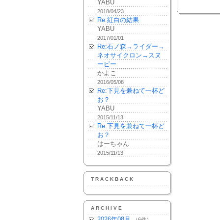
YABU
2018/04/23
Re:紅白の結果
YABU
2017/01/01
Re:石ノ森→ライダー→
ネオサイクロン→スヌ
ーピー
かよこ
2016/05/08
Re:下見を兼ねて一杯ど
お？
YABU
2015/11/13
Re:下見を兼ねて一杯ど
お？
はーちゃん
2015/11/13
TRACKBACK
ARCHIVE
2026年08月
（6件）