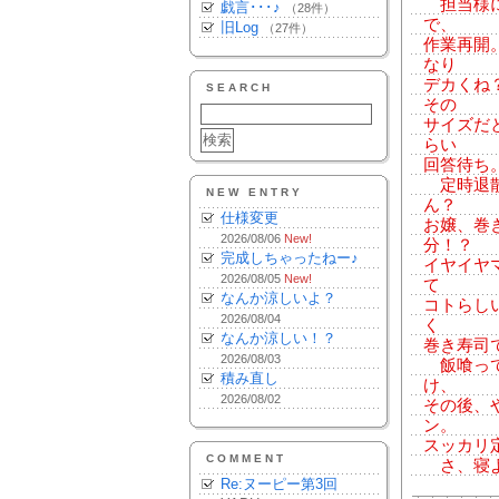
担当様に
戯言･･･♪
（28件）
で、
旧Log
（27件）
作業再開
なり
デカくね
SEARCH
その
サイズだ
らい
回答待ち
定時退散
NEW ENTRY
ん？
仕様変更
お嬢、巻
2026/08/06
New!
分！？
完成しちゃったねー♪
イヤイヤ
2026/08/05
New!
て
なんか涼しいよ？
コトらし
2026/08/04
く
なんか涼しい！？
巻き寿司
2026/08/03
飯喰って
積み直し
け、
2026/08/02
その後、
ン。
スッカリ
COMMENT
さ、寝
Re:ヌーピー第3回