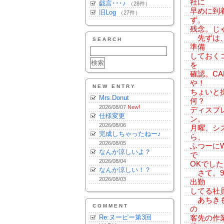
社に
戯言･･･♪
（28件）
早めに到
旧Log
（27件）
ず。
残念。じ
先ずは、
SEARCH
準備
しておく
を
確認。C
や！
NEW ENTRY
ちょいと
Mrs.Donut
何？
2026/08/07
New!
ディスプ
仕様変更
ン。
2026/08/06
月曜、シ
完成しちゃったねー♪
ら、
2026/08/05
ふつーにW
なんか涼しいよ？
で
2026/08/04
OKでし
なんか涼しい！？
さて。9
2026/08/03
出勤
してる社
あちきも
COMMENT
の
Re:ヌーピー第3回
客先の作