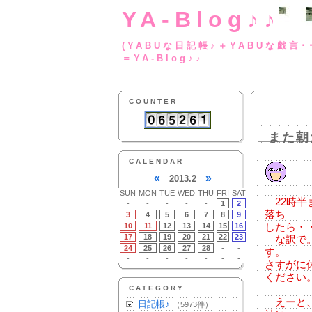
YA-Blog♪♪
(YABUな日記帳♪＋
＝YA-Blog♪♪
COUNTER
また朝
CALENDAR
«
»
2013.2
SUN
MON
TUE
WED
THU
FRI
SAT
22時半
-
-
-
-
-
1
2
落ち
3
4
5
6
7
8
9
10
11
12
13
14
15
16
したら・
17
18
19
20
21
22
23
な訳で。
24
25
26
27
28
-
-
す。
-
-
-
-
-
-
-
さすがに
ください
CATEGORY
えーと、
日記帳♪
（5973件）