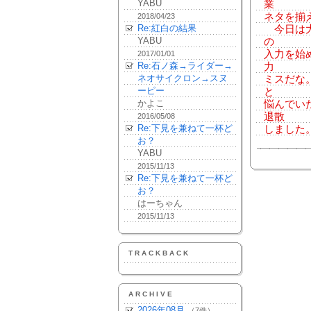
YABU
業
ネタを揃
2018/04/23
Re:紅白の結果
今日は大
YABU
の
入力を始
2017/01/01
Re:石ノ森→ライダー→
力
ネオサイクロン→スヌ
ミスだな
ーピー
と
かよこ
悩んでい
退散
2016/05/08
Re:下見を兼ねて一杯ど
しました。
お？
YABU
2015/11/13
Re:下見を兼ねて一杯ど
お？
はーちゃん
2015/11/13
TRACKBACK
ARCHIVE
2026年08月
（7件）