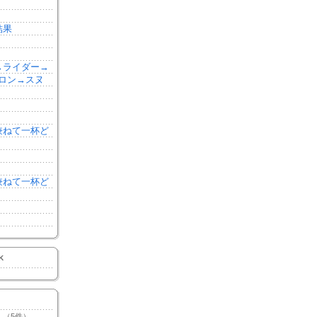
結果
森→ライダー→
ロン→スヌ
を兼ねて一杯ど
を兼ねて一杯ど
K
（5件）