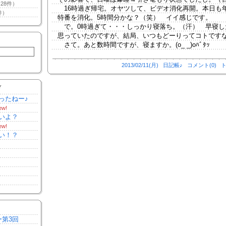
28件）
16時過ぎ帰宅。オヤツして、ビデオ消化再開。本日も
件）
特番を消化。5時間分かな？（笑） イイ感じです。
で。0時過ぎて・・・しっかり寝落ち。（汗） 早寝し
思っていたのですが、結局、いつもどーりってコトです
さて。あと数時間ですが、寝ますか。(o_ _)oﾊﾞﾀｯ
2013/02/11(月)
日記帳♪
コメント(0)
ト
Y
ったねー♪
ew!
いよ？
ew!
い！？
ー第3回