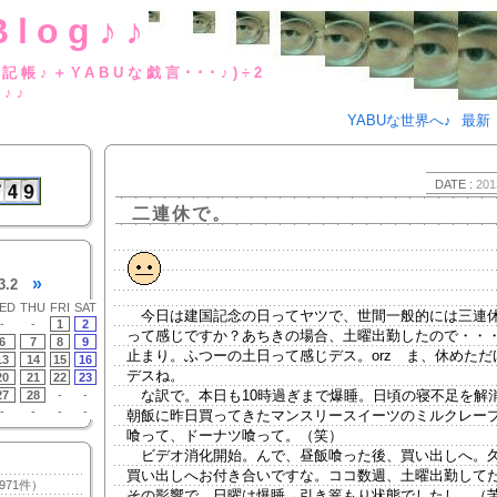
Blog♪♪
BUな日記帳♪＋YABUな戯言･･･
g♪♪
YABUな世界へ♪
最新
DATE :
201
二連休で。
»
3.2
ED
THU
FRI
SAT
今日は建国記念の日ってヤツで、世間一般的には三連
-
-
1
2
って感じですか？あちきの場合、土曜出勤したので・・
6
7
8
9
止まり。ふつーの土日って感じデス。orz ま、休めただ
13
14
15
16
デスね。
20
21
22
23
な訳で。本日も10時過ぎまで爆睡。日頃の寝不足を解
27
28
-
-
-
-
-
-
朝飯に昨日買ってきたマンスリースイーツのミルクレー
喰って、ドーナツ喰って。（笑）
ビデオ消化開始。んで、昼飯喰った後、買い出しへ。
買い出しへお付き合いですな。ココ数週、土曜出勤して
971件）
その影響で、日曜は爆睡→引き篭もり状態でしたし。（