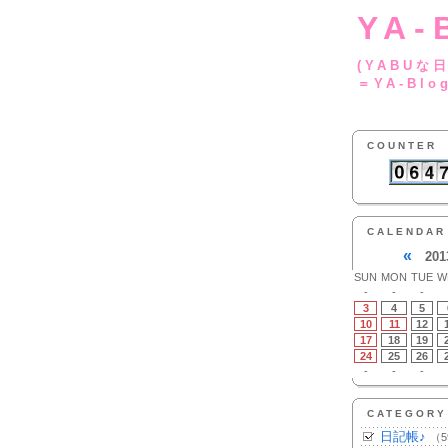
YA-
(YA
＝YA-Blo
COUNTER
CALENDAR
«
201
SUN
MON
TUE
W
-
-
-
3
4
5
10
11
12
17
18
19
24
25
26
-
-
-
CATEGORY
日記帳♪
（5