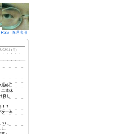
♪)÷2
RSS
管理者用
3/02/11 (月)
休最終日
・二連休
け良し
消！？
プケーキ
久々に
たし、
苦笑）