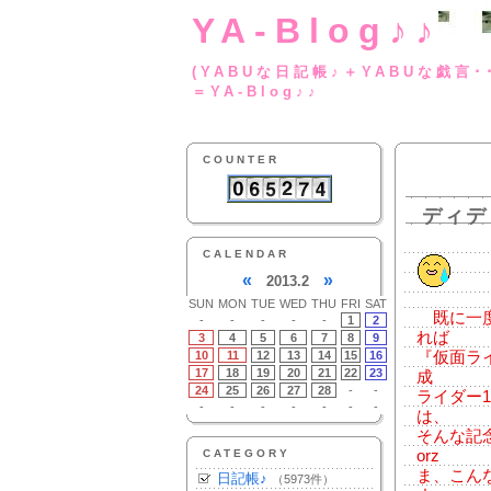
YA-Blog♪♪
(YABUな日記帳♪＋
＝YA-Blog♪♪
COUNTER
ディデ
CALENDAR
«
»
2013.2
SUN
MON
TUE
WED
THU
FRI
SAT
既に一度
-
-
-
-
-
1
2
れば
3
4
5
6
7
8
9
10
11
12
13
14
15
16
『仮面ラ
17
18
19
20
21
22
23
成
24
25
26
27
28
-
-
ライダー
-
-
-
-
-
-
-
は、
そんな記
CATEGORY
orz
ま、こん
日記帳♪
（5973件）