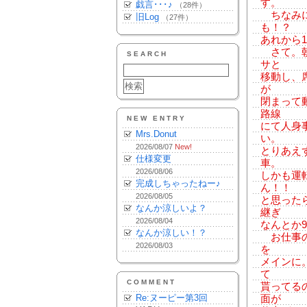
す。
戯言･･･♪
（28件）
ちなみに
旧Log
（27件）
も！？
あれから1
さて。朝
SEARCH
サと
移動し、
が
閉まって
路線
NEW ENTRY
にて人身
Mrs.Donut
い。
2026/08/07
New!
とりあえ
仕様変更
車。
2026/08/06
しかも運
完成しちゃったねー♪
ん！！
2026/08/05
と思った
なんか涼しいよ？
継ぎ
2026/08/04
なんとか
なんか涼しい！？
お仕事の
2026/08/03
を
メインに
て
COMMENT
貰ってる
Re:ヌーピー第3回
面が