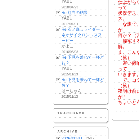
YABU
仕上がら
って
2018/04/23
Re:紅白の結果
状況デス
YABU
ス。
な訳で。
2017/01/01
Re:石ノ森→ライダー→
が
ネオサイクロン→スヌ
何か？（
ーピー
帰宅する
かよこ
解。
ま、こん
2016/05/08
Re:下見を兼ねて一杯ど
（笑）
お？
遅い飯喰
YABU
って
いきます
2015/11/13
Re:下見を兼ねて一杯ど
で。コタ
お？
（笑）
はーちゃん
夜明け前
が！
2015/11/13
ちょいと
TRACKBACK
ARCHIVE
2026年08月
（7件）