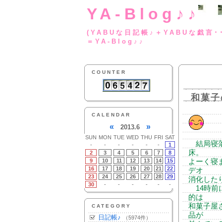
YA-Blog♪♪
(YABUな日記帳♪＋
＝YA-Blog♪♪
COUNTER
和菓子
CALENDAR
«
»
2013.6
SUN
MON
TUE
WED
THU
FRI
SAT
結局寝落
-
-
-
-
-
-
1
床。
2
3
4
5
6
7
8
9
10
11
12
13
14
15
よーく寝
16
17
18
19
20
21
22
デオ
23
24
25
26
27
28
29
消化した
30
-
-
-
-
-
-
14時前
的は
和菓子屋
CATEGORY
品が
日記帳♪
（5974件）