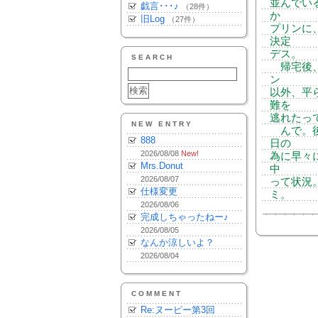
並んでい
戯言･･･♪
（28件）
か
旧Log
（27件）
プリンに
決定
デス。
SEARCH
帰宅後、
ン
以外、平
難を
逃れたっ
NEW ENTRY
んで。後
888
日の
2026/08/08
New!
為に早々に
Mrs.Donut
中
2026/08/07
って状況
仕様変更
ミ。
2026/08/06
完成しちゃったねー♪
2026/08/05
なんか涼しいよ？
2026/08/04
COMMENT
Re:ヌーピー第3回