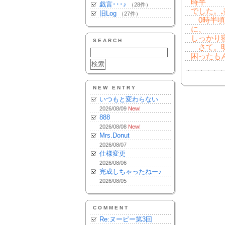
時半
戯言･･･♪
（28件）
でした。
旧Log
（27件）
0時半頃
に、
しっかり
SEARCH
さて。明
困ったも
NEW ENTRY
いつもと変わらない
2026/08/09
New!
888
2026/08/08
New!
Mrs.Donut
2026/08/07
仕様変更
2026/08/06
完成しちゃったねー♪
2026/08/05
COMMENT
Re:ヌーピー第3回