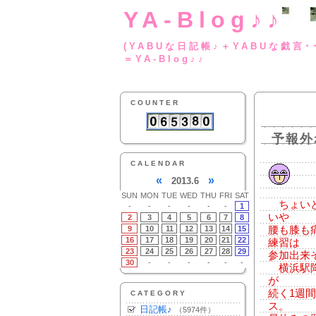
YA-Blog♪♪
(YABUな日記帳♪＋
＝YA-Blog♪♪
COUNTER
予報外
CALENDAR
«
»
2013.6
SUN
MON
TUE
WED
THU
FRI
SAT
ちょいと
-
-
-
-
-
-
1
いや
2
3
4
5
6
7
8
9
10
11
12
13
14
15
腰も膝も
16
17
18
19
20
21
22
練習は
23
24
25
26
27
28
29
参加出来
30
-
-
-
-
-
-
横浜駅降
が
続く1週
CATEGORY
ス。
日記帳♪
（5974件）