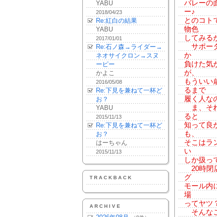
バレーの
YABU
ー♪
2018/04/23
とのコト
Re:紅白の結果
物色
YABU
してみる
2017/01/01
サポータ
Re:石ノ森→ライダー→
か
ネオサイクロン→スヌ
負けた気
ーピー
が、
かよこ
もういい
2016/05/08
るまで
Re:下見を兼ねて一杯ど
履く人な
お？
ま、それ
YABU
ると
2015/11/13
知って良
Re:下見を兼ねて一杯ど
も、
お？
そこはラ
はーちゃん
い
2015/11/13
しか扱っ
20時閉
グ
TRACKBACK
モール内
場
ってヤツ
ARCHIVE
そんなこ