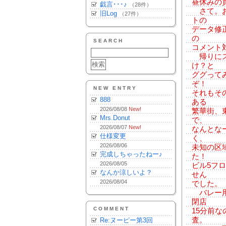
昼休みの
戯言･･･♪
（28件）
さて。お
旧Log
（27件）
トの
データ修
の
SEARCH
コメント
帰りにス
け？と
ググって
ぞ！
NEW ENTRY
それもそ
888
ある
2026/08/08
New!
繁華街、
Mrs.Donut
で、
2026/08/07
New!
なんとな
仕様変更
く、
2026/08/06
未知の区
完成しちゃったねー♪
た！
2026/08/05
ビル5フ
なんか涼しいよ？
せん
2026/08/04
でした。
バレー用
閉店
COMMENT
15分前
査。
Re:ヌーピー第3回