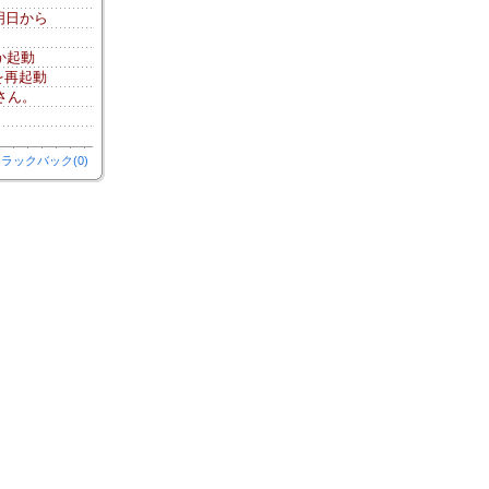
明日から
）
か起動
を再起動
れさん。
ラックバック(0)