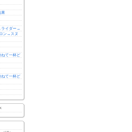
結果
森→ライダー→
ロン→スヌ
を兼ねて一杯ど
を兼ねて一杯ど
K