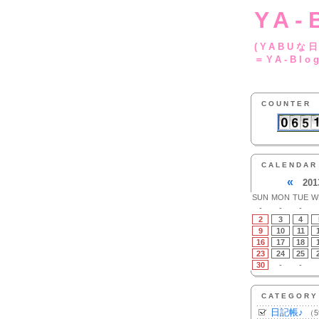
YA-
(YA
＝YA-Blo
COUNTER
CALENDAR
«
201
SUN
MON
TUE
W
-
-
-
2
3
4
9
10
11
16
17
18
23
24
25
30
-
-
CATEGORY
日記帳♪
（5