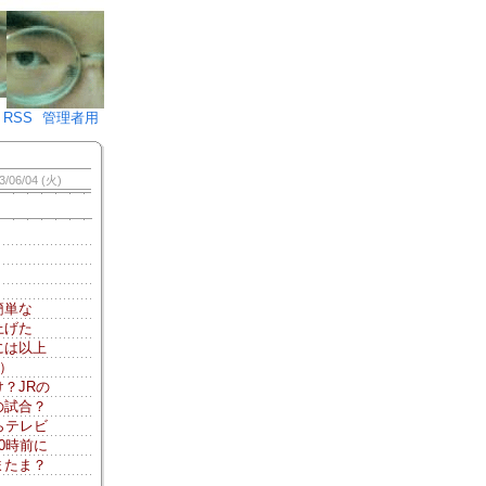
♪)÷2
RSS
管理者用
3/06/04 (火)
簡単な
上げた
には以上
）
？JRの
の試合？
らテレビ
0時前に
またま？