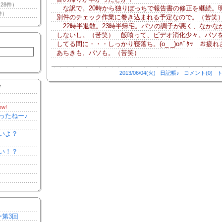
28件）
な訳で。20時から独りぼっちで報告書の修正を継続。
件）
別件のチェック作業に巻き込まれる予定なので。（苦笑
22時半退散。23時半帰宅。パソの調子が悪く、なかな
しないし。（苦笑） 飯喰って、ビデオ消化少々。パソ
してる間に・・・しっかり寝落ち。(o_ _)oﾊﾞﾀｯ お疲
あちきも、パソも。（苦笑）
2013/06/04(火)
日記帳♪
コメント(0)
ト
Y
ew!
ったねー♪
いよ？
い！？
ー第3回