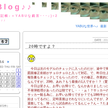
Blog♪♪
BUな日記帳♪＋YABUな戯言･･･
g♪♪
YABUな世界へ♪
最新
DATE :
201
20時ですよ？
»
3.6
ED
THU
FRI
SAT
今日は次のモデルのチェックに入ったのだが、途中で
-
-
-
1
図面修正依頼がチョロチョロと入って対応。で、昨日仕
5
6
7
8
報告書もチェックしてもらったので、その修正。作業的
12
13
14
15
なんですが、20時。あれ？もう最後の1人ですか！？（驚
19
20
21
22
今日は皆さん、お早いお帰りで。なんかありましたっけ
26
27
28
29
-
-
-
-
不発弾処理があったのは朝ですし・・・ぉ！？サッカー
サッカー観る為に、お早いお帰りですか？でも18時半か
始まってるのに、定時直後はそれなりにいたんですが、2
退散しても、帰ったら試合終わってるんじゃ？ん～？た
972件）
皆の帰りが早かったとか？