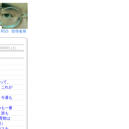
♪)÷2
RSS
管理者用
3/06/01 (土)
って、
。これが
。今週も
つも一番
・誰も
体育館は
笑）
パスを