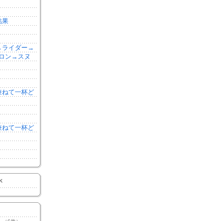
結果
森→ライダー→
ロン→スヌ
を兼ねて一杯ど
を兼ねて一杯ど
K