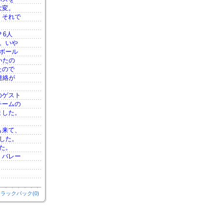
大変。
、それで
？6人
。いや
ボール
いたの
たので
連絡が
のゲスト
チームの
ました。
も来て、
した。
た。
。バレー
ラックバック(0)