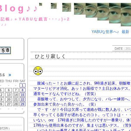
Blog♪♪
BUな日記帳♪＋YABUな戯言･･･
g♪♪
YABUな世界へ♪
最新
DATE :
201
ひとり寂しく
»
3.6
ED
THU
FRI
SAT
腹減った～！とお嬢に起こされ、9時過ぎ起床。朝飯喰
-
-
-
1
マターリビデオ消化。あッ！お蔭様で？土日お休みデス
5
6
7
8
通常モードなんですけどね。（苦笑）
12
13
14
15
昼飯喰って、おやつして、夕方になり、バレー練習へ
19
20
21
22
参加出来て良かった良かった。（笑）
26
27
28
29
-
-
-
-
で・す・が！今日は欠席って連絡が既に数人あり、い
早くやってくる面子が遅れるとのコト。ってコトは・・
いない。orz 17時過ぎに到着したのですが一番乗り。
17時から使用出来るのですが、集まりは悪いデス。（苦
972件）
いつもなら一番早く来る面子と一緒にネット張って、