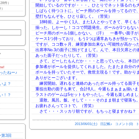
28件）
開始しているのですが・・・。ひとりでネット張るのも
件）
しばらく待つコトに。ビーチ用のボールを持ってるので
壁打ちなんぞを。ひとり寂しく。（苦笑）
18時前。よーやく1人、また1人とやってきて、早くも
揃った。しかーし！ココで問題発生。ボールが1つもない
ビーチ用のボール1個しかない。（汗） 一番早い面子が
ケース1つ持っており、もう1つは通常あちきが預かって
ですが、ココ数ヶ月、練習参加出来ない可能性が高かっ
出席率No.3の面子に預けてまして。んで、本日欠席との
Y
あった面子だったりして。（苦笑）
さて。どーしたもんだか・・・と思っていたら、本日
参加者がボールを提供してくれました。たまたま自分の
ew!
ボールを持っていたそーで。救世主現る！です。助かり
ったねー♪
ありがとーございます。
練習開始。遅れると連絡のあったボール持ってる面子
いよ？
重役出勤の面子も来て、合計8人。今週もまぁまぁ揃いま
ラストのゲームは5セットもやったし。今週も楽しめまし
い！？
退散。風呂。飯。そして・・・そのまま朝まで寝落ち
お疲れさんってコトで。（苦笑）
さて・・・スッカリ朝ですが、もちっと寝ますかね？
2013/06/01(土)
日記帳♪
コメント(0)
ト
ー第3回