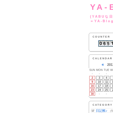
YA-
(YA
＝YA-Blo
COUNTER
CALENDAR
«
201
SUN
MON
TUE
W
-
-
-
2
3
4
9
10
11
16
17
18
23
24
25
30
-
-
CATEGORY
日記帳♪
（5