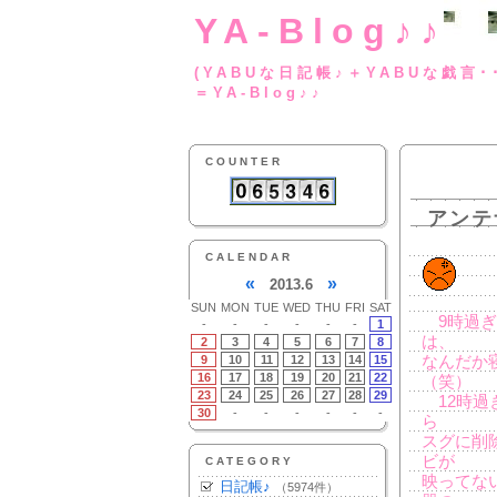
YA-Blog♪♪
(YABUな日記帳♪＋
＝YA-Blog♪♪
COUNTER
アンテ
CALENDAR
«
»
2013.6
SUN
MON
TUE
WED
THU
FRI
SAT
9時過ぎ
-
-
-
-
-
-
1
は、
2
3
4
5
6
7
8
9
10
11
12
13
14
15
なんだか
16
17
18
19
20
21
22
（笑）
23
24
25
26
27
28
29
12時過
30
-
-
-
-
-
-
ら
スグに削
ビが
CATEGORY
映ってな
日記帳♪
（5974件）