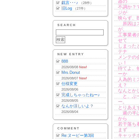
器の
戯言･･･♪
（28件）
不調か？
旧Log
（27件）
ジが
映らず、
原因はス
SEARCH
が、
工事業者
せて
しまった
テナ
NEW ENTRY
メンテの
888
ぃ！
2026/08/08
New!
待てよ。
Mrs.Donut
ーか
2026/08/07
New!
人為的ミ
仕様変更
え？
2026/08/06
なんとかしろ
完成しちゃったねー♪
と、ぶー
2026/08/05
ー。
なんか涼しいよ？
とりあえ
2026/08/04
週の半ば
から
若干落ち
COMMENT
まず
キャッチ
Re:ヌーピー第3回