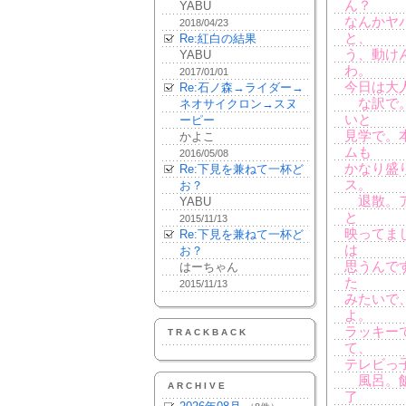
ん？
YABU
なんかヤ
2018/04/23
と、
Re:紅白の結果
う、動け
YABU
わ。
2017/01/01
今日は大
Re:石ノ森→ライダー→
な訳で。
ネオサイクロン→スヌ
いと
ーピー
見学で。
かよこ
ムも
2016/05/08
かなり盛
Re:下見を兼ねて一杯ど
ス。
お？
退散。ア
YABU
と
2015/11/13
映ってま
Re:下見を兼ねて一杯ど
は
お？
思うんで
はーちゃん
た
2015/11/13
みたいで
よ。
ラッキー
TRACKBACK
て、
テレビっ
風呂。飯
ARCHIVE
了