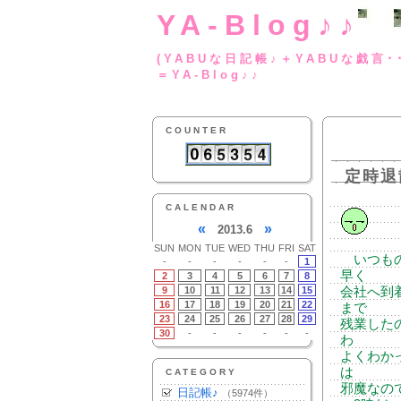
YA-Blog♪♪
(YABUな日記帳♪＋
＝YA-Blog♪♪
COUNTER
定時退
CALENDAR
«
»
2013.6
SUN
MON
TUE
WED
THU
FRI
SAT
いつもの
-
-
-
-
-
-
1
早く
2
3
4
5
6
7
8
9
10
11
12
13
14
15
会社へ到
16
17
18
19
20
21
22
まで
23
24
25
26
27
28
29
残業した
30
-
-
-
-
-
-
わ
よくわか
は
CATEGORY
邪魔なの
日記帳♪
（5974件）