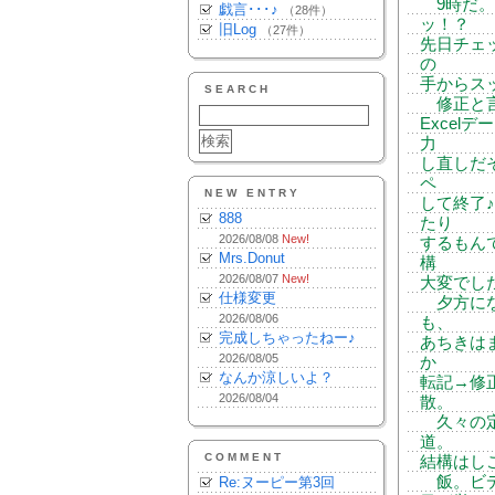
9時だ。
戯言･･･♪
（28件）
ッ！？
旧Log
（27件）
先日チェ
の
手からス
SEARCH
修正と言
Exce
力
し直しだ
ペ
NEW ENTRY
して終了
888
たり
2026/08/08
New!
するもん
Mrs.Donut
構
2026/08/07
New!
大変でし
仕様変更
夕方にな
2026/08/06
も、
完成しちゃったねー♪
あちきは
2026/08/05
か
なんか涼しいよ？
転記→修
2026/08/04
散。
久々の定
道。
COMMENT
結構はし
飯。ビデオ
Re:ヌーピー第3回