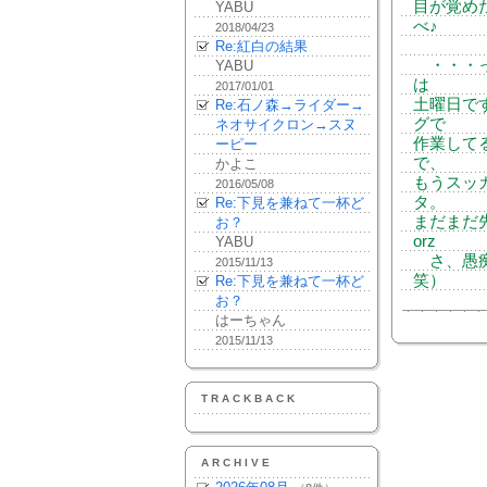
目が覚め
YABU
べ♪
2018/04/23
Re:紅白の結果
・・・って、
YABU
は
2017/01/01
土曜日で
Re:石ノ森→ライダー→
グで
ネオサイクロン→スヌ
作業して
ーピー
で、
かよこ
もうスッ
2016/05/08
タ。
Re:下見を兼ねて一杯ど
まだまだ
お？
orz
YABU
さ、愚痴
2015/11/13
笑）
Re:下見を兼ねて一杯ど
お？
はーちゃん
2015/11/13
TRACKBACK
ARCHIVE