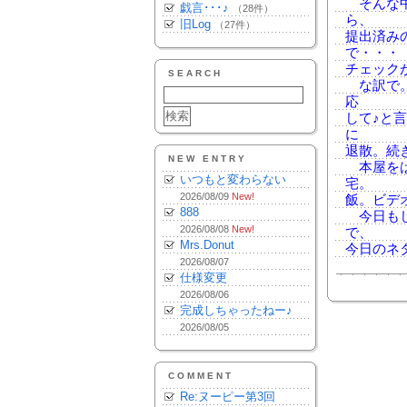
そんな中
戯言･･･♪
（28件）
ら、
旧Log
（27件）
提出済み
で・・・
チェック
SEARCH
な訳で。
応
して♪と
に
退散。続
NEW ENTRY
本屋をは
いつもと変わらない
宅。
2026/08/09
New!
飯。ビデオ
888
今日もし
2026/08/08
New!
で、
Mrs.Donut
今日のネ
2026/08/07
仕様変更
2026/08/06
完成しちゃったねー♪
2026/08/05
COMMENT
Re:ヌーピー第3回