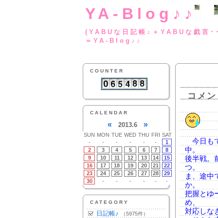
YA-Blog♪♪
(YABUな日記帳♪＋
＝YA-Blog♪♪
COUNTER
コメン
CALENDAR
«
»
2013.6
SUN
MON
TUE
WED
THU
FRI
SAT
今日もで
-
-
-
-
-
-
1
中。
2
3
4
5
6
7
8
9
10
11
12
13
14
15
後半戦。
16
17
18
19
20
21
22
つ。
23
24
25
26
27
28
29
ま、途中
30
-
-
-
-
-
-
か。
把握とゆ
め、
CATEGORY
対応しな
日記帳♪
（5975件）