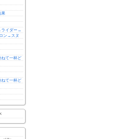
結果
森→ライダー→
ロン→スヌ
を兼ねて一杯ど
を兼ねて一杯ど
K