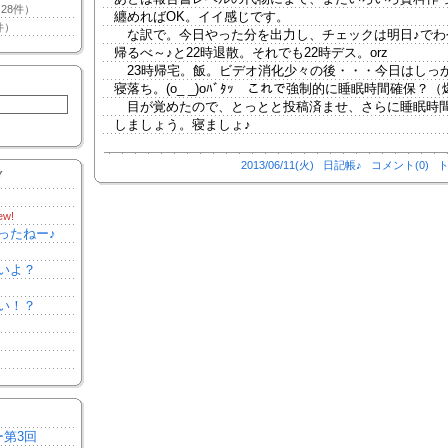
28件）
纏めればOK。イイ感じです。
件）
な訳で。今日やった分を出力し、チェックは明日♪でわ
帰るべ～♪と22時退散。それでも22時デス。orz
23時帰宅。飯。ビデオ消化少々の後・・・今日はしっ
寝落ち。(o_ _)oﾊﾞﾀｯ これで強制的に睡眠時間確保？（
目が覚めたので、とっとと投稿済ませ、さらに睡眠時
しましょう。寝ましょ♪
2013/06/11(火)
日記帳♪
コメント(0)
ト
Y
ew!
ったねー♪
いよ？
い！？
ー第3回