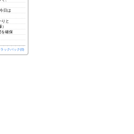
今日は
かりと
爆）
間を確保
ラックバック(0)