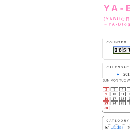
YA-
(YA
＝YA-Blo
COUNTER
CALENDAR
«
201
SUN
MON
TUE
W
-
-
-
2
3
4
9
10
11
16
17
18
23
24
25
30
-
-
CATEGORY
日記帳♪
（5