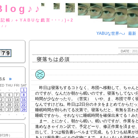
Blog♪♪
BUな日記帳♪＋YABUな戯言･･･
g♪♪
YABUな世界へ♪
最新
DATE :
201
寝落ちは必須
»
3.6
ED
THU
FRI
SAT
昨日は寝落ちするコトなく、布団へ移動して、ちゃん
-
-
-
1
のですが、なんだか朝から眠いのです。寝落ちしてない
5
6
7
8
時間が少なかったり。（苦笑） いや、ま、布団で早く寝
12
13
14
15
なんですけどね。昨日は2日分のネタをまとめてからだっ
19
20
21
22
睡眠時間が削られてる次第で。寝落ちだと、有無を言わ
26
27
28
29
-
-
-
-
睡眠ですから、それなりに睡眠時間を確保出来てる！み
まー、とにかく。朝から眠い。眠いのですが、作業を
進めなきゃイカン訳で。予定どーり、修正作業を済ませ
出して、1つは報告書レベルまで完成。もう1つも結果が
972件）
あとは報告書レベルの代物にまで、またいろいろ資料作