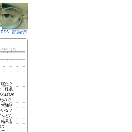
♪)÷2
RSS
管理者用
3/06/11 (火)
と寝た？
分、睡眠
ればOK
たので
さず強制
たいな？
どんどん
、結果も
出て、
って、