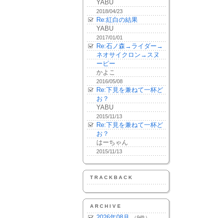
YABU
2018/04/23
Re:紅白の結果
YABU
2017/01/01
Re:石ノ森→ライダー→
ネオサイクロン→スヌ
ーピー
かよこ
2016/05/08
Re:下見を兼ねて一杯ど
お？
YABU
2015/11/13
Re:下見を兼ねて一杯ど
お？
はーちゃん
2015/11/13
TRACKBACK
ARCHIVE
2026年08月
（9件）