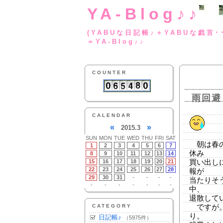
YA-Blog♪♪
(YABUな日記帳♪＋
＝YA-Blog♪♪
COUNTER
雨回避
CALENDAR
«
»
2015.3
SUN
MON
TUE
WED
THU
FRI
SAT
朝は春の
1
2
3
4
5
6
7
休み
8
9
10
11
12
13
14
15
16
17
18
19
20
21
買い出し
22
23
24
25
26
27
28
報が
29
30
31
-
-
-
-
当たりそ
-
-
-
-
-
-
-
中、
退散して
CATEGORY
ですが。
り。
日記帳♪
（5975件）