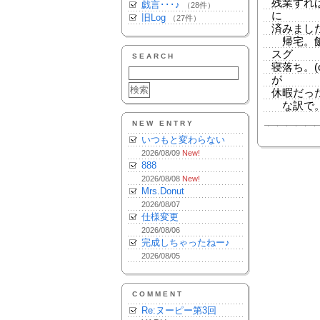
残業すれ
戯言･･･♪
（28件）
に
旧Log
（27件）
済みまし
帰宅。飯
スグ
SEARCH
寝落ち。(
が
休暇だっ
な訳で。
NEW ENTRY
いつもと変わらない
2026/08/09
New!
888
2026/08/08
New!
Mrs.Donut
2026/08/07
仕様変更
2026/08/06
完成しちゃったねー♪
2026/08/05
COMMENT
Re:ヌーピー第3回