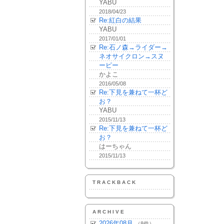
YABU
2018/04/23
Re:紅白の結果
YABU
2017/01/01
Re:石ノ森→ライダー→
ネオサイクロン→スヌ
ーピー
かよこ
2016/05/08
Re:下見を兼ねて一杯ど
お？
YABU
2015/11/13
Re:下見を兼ねて一杯ど
お？
はーちゃん
2015/11/13
TRACKBACK
ARCHIVE
2026年08月
（8件）