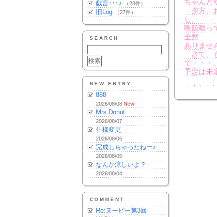
ちゃんと
戯言･･･♪
（28件）
夕方、お
旧Log
（27件）
し、
晩飯喰っ
全然
SEARCH
ありませ
さて。も
で・・・
予定は未
NEW ENTRY
888
2026/08/08
New!
Mrs.Donut
2026/08/07
仕様変更
2026/08/06
完成しちゃったねー♪
2026/08/05
なんか涼しいよ？
2026/08/04
COMMENT
Re:ヌーピー第3回