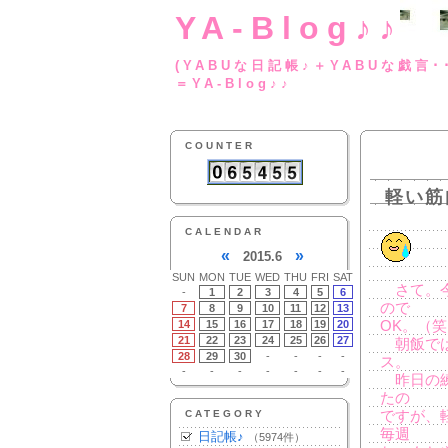
YA-Blog♪♪
(YABUな日記帳♪＋
＝YA-Blog♪♪
COUNTER
軽い筋
CALENDAR
«
»
2015.6
SUN
MON
TUE
WED
THU
FRI
SAT
さて。今
-
1
2
3
4
5
6
ので
7
8
9
10
11
12
13
14
15
16
17
18
19
20
OK。（
21
22
23
24
25
26
27
朝飯では
28
29
30
-
-
-
-
ス。
-
-
-
-
-
-
-
昨日の練
たの
CATEGORY
ですが、
毎週
日記帳♪
（5974件）