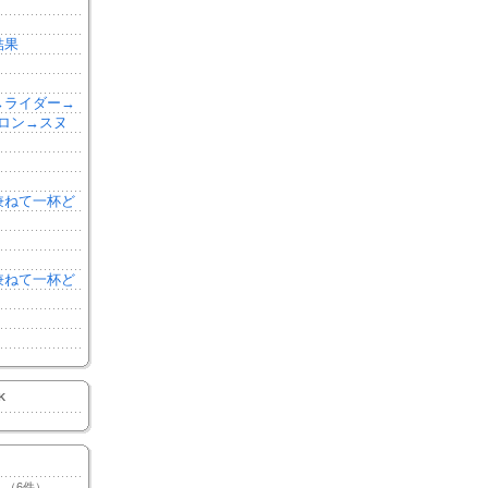
結果
森→ライダー→
ロン→スヌ
を兼ねて一杯ど
を兼ねて一杯ど
K
（6件）