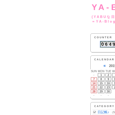
YA-
(YA
＝YA-Blo
COUNTER
CALENDAR
«
201
SUN
MON
TUE
W
-
1
2
7
8
9
14
15
16
21
22
23
28
29
30
-
-
-
CATEGORY
日記帳♪
（5