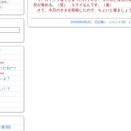
28件）
目が覚める。（笑） エライもんです。（違）
件）
さて。今日のネタを投稿したので、ちょいと寝ましょ
2015/06/28(日)
日記帳♪
コメント(0)
ト
Y
ew!
ったねー♪
ew!
いよ？
い！？
ー第3回