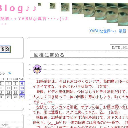
Blog♪♪
BUな日記帳♪＋YABUな戯言･･･
g♪♪
YABUな世界へ♪
最新
DATE :
201
回復に努める
»
5.6
ED
THU
FRI
SAT
11時前起床。今日もおはやくないデス。筋肉痛とゆー
3
4
5
6
イタイですな。全身パキパキ状態で。（苦笑）
10
11
12
13
昼飯。ビデオ消化開始。今日はもうビデオ消化だけで
17
18
19
20
大人しく引き籠って、体力回復に努めましょう。動くの
24
25
26
27
ですし。orz
-
-
-
-
-
-
-
-
な訳で。ガンガンと消化。オヤツの後、お嬢は買い出
でも、雨に遭遇し、スグに戻ってきた。乙。（苦笑）
晩飯後、23時前までビデオ消化を続けて、オヤスミナ
寝落ち。(o_ _)oﾊﾞﾀｯ 体力回復には寝るのが一番で。（
972件）
で。ガッツリ寝てしまったのですが、ちゃんと夜明け