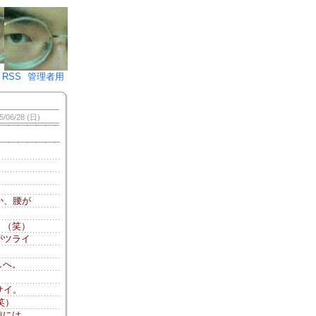
♪)÷2
RSS
管理者用
5/06/28 (日)
か、腰が
。（笑）
がツライ
しへ。
サイ。
笑）
前には