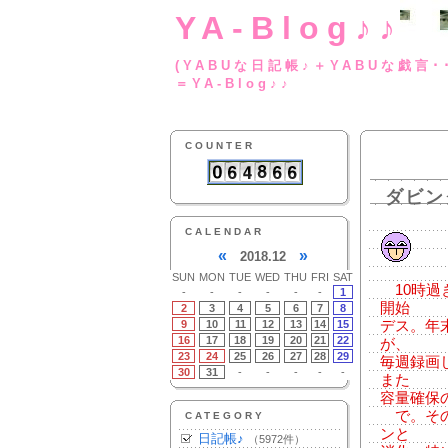
YA-Blog♪♪
(YABUな日記帳♪＋
＝YA-Blog♪♪
COUNTER
ダビン
CALENDAR
«
»
2018.12
SUN
MON
TUE
WED
THU
FRI
SAT
10時過
-
-
-
-
-
-
1
開始
2
3
4
5
6
7
8
9
10
11
12
13
14
15
デス。年
16
17
18
19
20
21
22
が、
23
24
25
26
27
28
29
毎週録画
30
31
-
-
-
-
-
また
容量確保
で。その
CATEGORY
ンと
日記帳♪
（5972件）