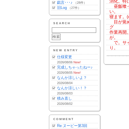
消化。特
戯言･･･♪
（28件）
昼飯喰っ
旧Log
（27件）
い。
寝ます。(o_
目が覚め
SEARCH
グ
作業再開
が。
で。サイ
り。
NEW ENTRY
仕様変更
2026/08/06
New!
完成しちゃったねー♪
2026/08/05
New!
なんか涼しいよ？
2026/08/04
なんか涼しい！？
2026/08/03
積み直し
2026/08/02
COMMENT
Re:ヌーピー第3回