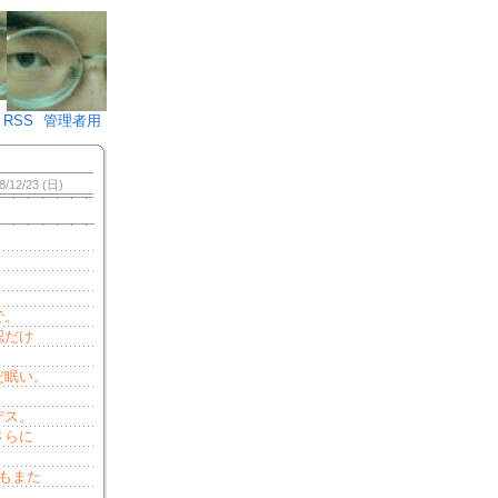
♪)÷2
RSS
管理者用
8/12/23 (日)
で。
認だけ
だ眠い。
デス。
さらに
もまた