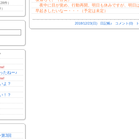
28件）
夜中に目が覚め、行動再開。明日も休みですが、明日
件）
早起きしたいなー・・・（予定は未定）
2018/12/23(日)
日記帳♪
コメント(0)
ト
Y
ew!
ったねー♪
ew!
いよ？
い！？
ー第3回