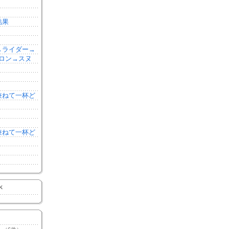
結果
森→ライダー→
ロン→スヌ
を兼ねて一杯ど
を兼ねて一杯ど
K