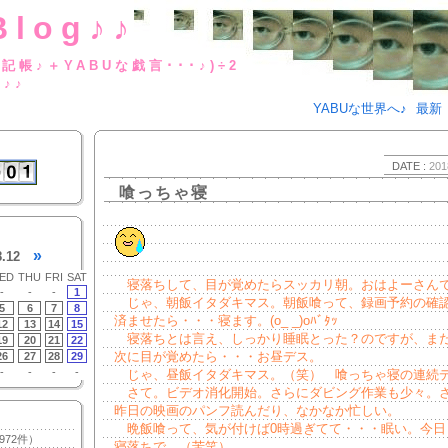
Blog♪♪
BUな日記帳♪＋YABUな戯言･･･
g♪♪
YABUな世界へ♪
最新
DATE :
201
喰っちゃ寝
»
8.12
ED
THU
FRI
SAT
寝落ちして、目が覚めたらスッカリ朝。おはよーさん
-
-
-
1
じゃ、朝飯イタダキマス。朝飯喰って、録画予約の確
5
6
7
8
済ませたら・・・寝ます。(o_ _)oﾊﾞﾀｯ
12
13
14
15
寝落ちとは言え、しっかり睡眠とった？のですが、ま
19
20
21
22
次に目が覚めたら・・・お昼デス。
26
27
28
29
-
-
-
-
じゃ、昼飯イタダキマス。（笑） 喰っちゃ寝の連続
さて。ビデオ消化開始。さらにダビング作業も少々。
昨日の映画のパンフ読んだり、なかなか忙しい。
晩飯喰って、気が付けば0時過ぎてて・・・眠い。今日
972件）
寝落ちで。（苦笑）