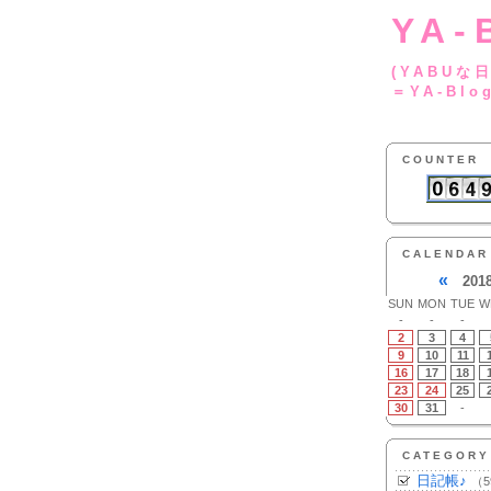
YA-
(YA
＝YA-Blo
COUNTER
CALENDAR
«
201
SUN
MON
TUE
W
-
-
-
2
3
4
9
10
11
16
17
18
23
24
25
30
31
-
CATEGORY
日記帳♪
（5