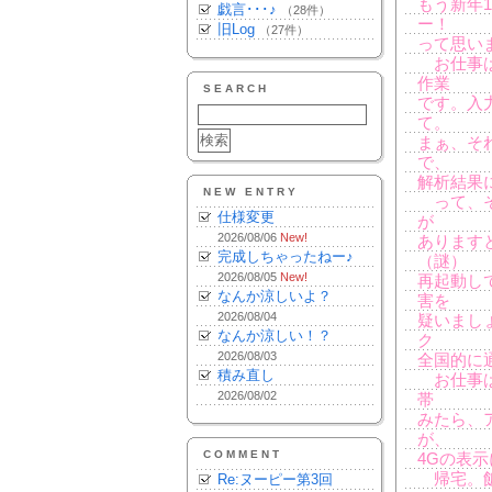
もう新年
戯言･･･♪
（28件）
ー！
旧Log
（27件）
って思い
お仕事は
作業
SEARCH
です。入
て。
まぁ、そ
で、
解析結果
NEW ENTRY
って、そ
仕様変更
が
2026/08/06
New!
あります
完成しちゃったねー♪
（謎）
2026/08/05
New!
再起動し
なんか涼しいよ？
害を
2026/08/04
疑いまし
なんか涼しい！？
ク
2026/08/03
全国的に
積み直し
お仕事は
2026/08/02
帯
みたら、
が、
COMMENT
4Gの表
帰宅。飯
Re:ヌーピー第3回