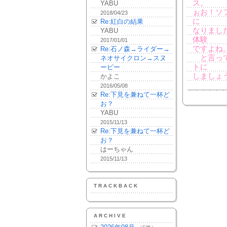
ス。
YABU
ぉお！ソ
2018/04/23
に
Re:紅白の結果
なりまし
YABU
体験
2017/01/01
ですよね
Re:石ノ森→ライダー→
と言って
ネオサイクロン→スヌ
トに
ーピー
しましょ
かよこ
2016/05/08
Re:下見を兼ねて一杯ど
お？
YABU
2015/11/13
Re:下見を兼ねて一杯ど
お？
はーちゃん
2015/11/13
TRACKBACK
ARCHIVE