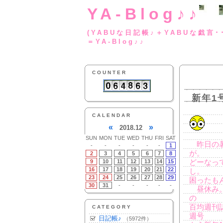
YA-Blog♪♪
(YABUな日記帳♪＋
＝YA-Blog♪♪
COUNTER
新年1
CALENDAR
«
»
2018.12
SUN
MON
TUE
WED
THU
FRI
SAT
昨日の暑
-
-
-
-
-
-
1
が。
2
3
4
5
6
7
8
9
10
11
12
13
14
15
どーなっ
16
17
18
19
20
21
22
し。
23
24
25
26
27
28
29
困ったも
30
31
-
-
-
-
-
昼休み。
の
百均週刊
CATEGORY
週号
日記帳♪
（5972件）