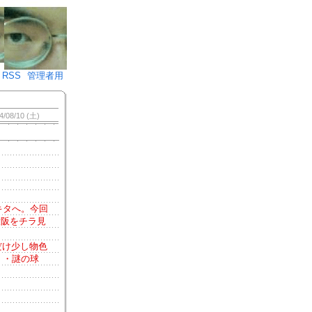
♪)÷2
RSS
管理者用
4/08/10 (土)
キタへ。今回
大阪をチラ見
だけ少し物色
・・謎の球