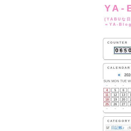
YA-
(YA
＝YA-Blo
COUNTER
CALENDAR
«
202
SUN
MON
TUE
W
-
-
-
4
5
6
11
12
13
18
19
20
25
26
27
-
-
-
CATEGORY
日記帳♪
（5