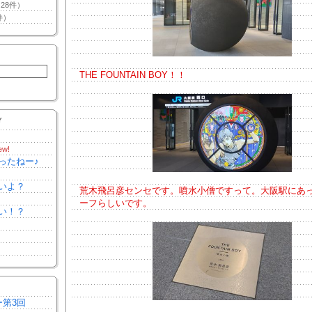
28件）
件）
THE FOUNTAIN BOY！！
Y
ew!
ったねー♪
いよ？
荒木飛呂彦センセです。噴水小僧ですって。大阪駅にあ
ーフらしいです。
い！？
ー第3回