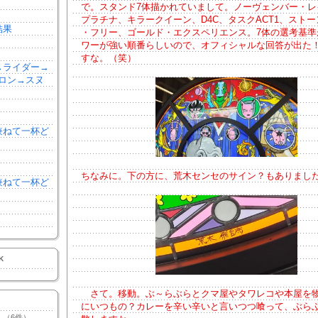
で。スタンド7体描かれていまして。ノーヴェンバー・レ
プラチナ、キラークイーン、D4C、タスクACT1、ストー
結果
・フリー、ゴールド・エクスペリエンス。7体の選考基準
ワーが強い順番らしいので、オフィシャルな回答が出た
すな。（笑）
森→ライダー→
ロン→スヌ
を兼ねて一杯ど
ちなみに。下の方に、荒木センセのサイン？もありまし
を兼ねて一杯ど
K
さて。移動。ぶ～らぶらとクマ屋やタワレコや本屋を
にいつもの？カレーを辛い辛いと言いつつ喰って、ぶら
（6件）