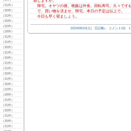
散しますか。
（31件）
帰宅。オヤツの後、晩飯は外食。回転寿司。久々です
（30件）
で、買い物を済ませ、帰宅。本日の予定は以上で。
（31件）
今日も早く寝ましょう。
（30件）
（32件）
2024/08/10(土)
日記帳♪
コメント(0)
ト
（28件）
（31件）
（31件）
（30件）
（31件）
（30件）
（31件）
（31件）
（30件）
（31件）
（30件）
（32件）
（28件）
（31件）
（31件）
（30件）
（31件）
（30件）
（31件）