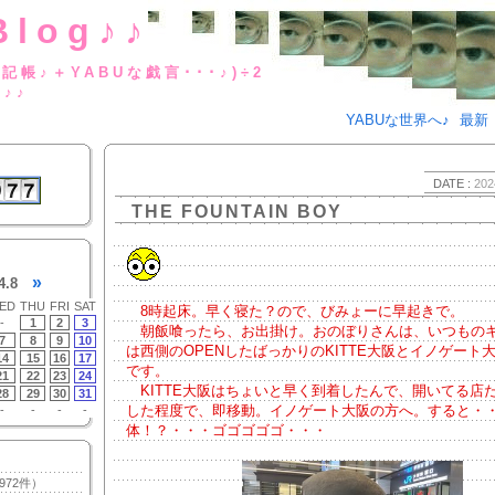
Blog♪♪
BUな日記帳♪＋YABUな戯言･･･
g♪♪
YABUな世界へ♪
最新
DATE :
202
THE FOUNTAIN BOY
»
4.8
ED
THU
FRI
SAT
8時起床。早く寝た？ので、びみょーに早起きで。
-
1
2
3
朝飯喰ったら、お出掛け。おのぼりさんは、いつもの
7
8
9
10
は西側のOPENしたばっかりのKITTE大阪とイノゲート
14
15
16
17
です。
21
22
23
24
KITTE大阪はちょいと早く到着したんで、開いてる店
28
29
30
31
した程度で、即移動。イノゲート大阪の方へ。すると・
-
-
-
-
体！？・・・ゴゴゴゴゴ・・・
972件）