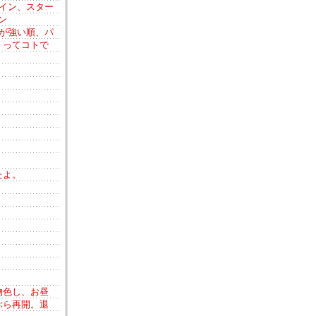
イン、スター
ン
が強い順、パ
！ってコトで
たよ。
物色し、お昼
ぶら再開。退