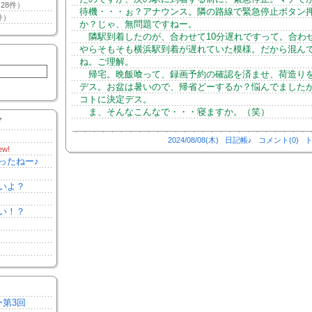
28件）
待機・・・ぉ？アナウンス。隣の路線で緊急停止ボタン
件）
か？じゃ、無問題ですねー。
隣駅到着したのが、合わせて10分遅れですって。合わ
やらそもそも横浜駅到着が遅れていた模様。だから混ん
ね。ご理解。
帰宅。晩飯喰って、録画予約の確認を済ませ、荷造り
デス。お盆は暑いので、帰省どーするか？悩んでました
コトに決定デス。
ま、そんなこんなで・・・寝ますか。（笑）
Y
2024/08/08(木)
日記帳♪
コメント(0)
ト
ew!
ったねー♪
いよ？
い！？
ー第3回