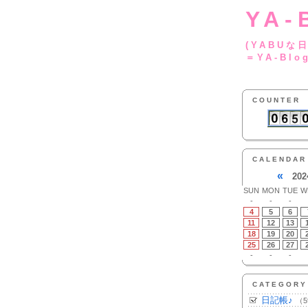
YA-
(YA
＝YA-Blo
COUNTER
CALENDAR
«
202
SUN
MON
TUE
W
-
-
-
4
5
6
11
12
13
18
19
20
25
26
27
-
-
-
CATEGORY
日記帳♪
（5