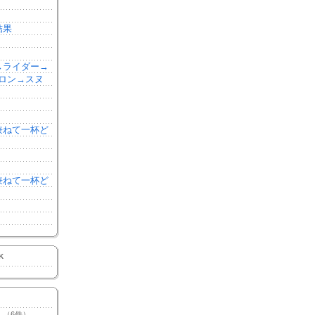
結果
森→ライダー→
ロン→スヌ
を兼ねて一杯ど
を兼ねて一杯ど
K
（6件）