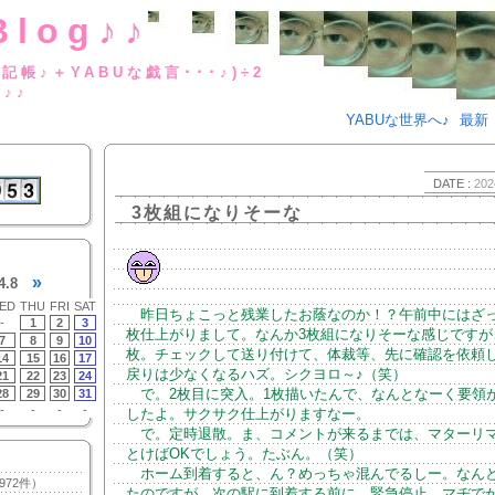
Blog♪♪
BUな日記帳♪＋YABUな戯言･･･
g♪♪
YABUな世界へ♪
最新
DATE :
202
3枚組になりそーな
»
4.8
ED
THU
FRI
SAT
昨日ちょこっと残業したお蔭なのか！？午前中にはざっ
-
1
2
3
枚仕上がりまして。なんか3枚組になりそーな感じですが
7
8
9
10
枚。チェックして送り付けて、体裁等、先に確認を依頼
14
15
16
17
戻りは少なくなるハズ。シクヨロ～♪（笑）
21
22
23
24
で。2枚目に突入。1枚描いたんで、なんとなーく要領
28
29
30
31
-
-
-
-
したよ。サクサク仕上がりますなー。
で。定時退散。ま、コメントが来るまでは、マターリ
とけばOKでしょう。たぶん。（笑）
ホーム到着すると、ん？めっちゃ混んでるしー。なん
972件）
たのですが、次の駅に到着する前に、緊急停止。マヂで