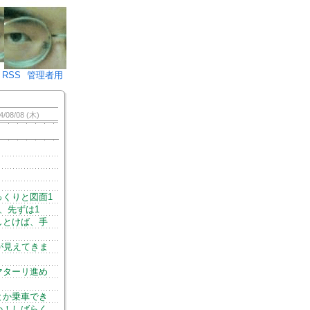
♪)÷2
RSS
管理者用
4/08/08 (木)
くりと図面1
、先ずは1
しとけば、手
が見えてきま
マターリ進め
とか乗車でき
か！しばらく