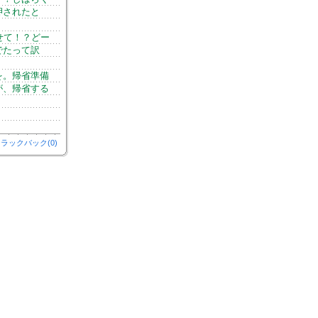
押されたと
せて！？どー
でたって訳
を。帰省準備
が、帰省する
ラックバック(0)