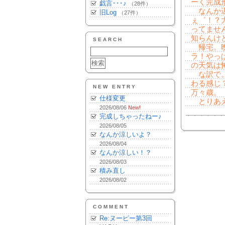
ーく完成
戯言･･･♪
（28件）
なんか遅
旧Log
（27件）
ぇ゛！？
ってませ
知らんけ
SEARCH
帰宅。晩
ラ！やっ
の天気は
な訳で。
わる感じ
NEW ENTRY
万々歳。
仕様変更
とりあえ
2026/08/06
New!
完成しちゃったねー♪
2026/08/05
なんか涼しいよ？
2026/08/04
なんか涼しい！？
2026/08/03
積み直し
2026/08/02
COMMENT
Re:ヌーピー第3回