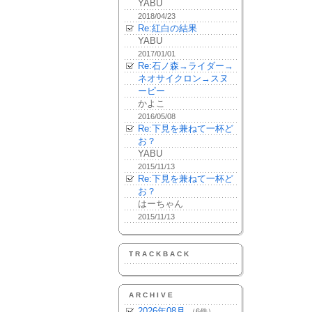
YABU
2018/04/23
Re:紅白の結果
YABU
2017/01/01
Re:石ノ森→ライダー→
ネオサイクロン→スヌ
ーピー
かよこ
2016/05/08
Re:下見を兼ねて一杯ど
お？
YABU
2015/11/13
Re:下見を兼ねて一杯ど
お？
はーちゃん
2015/11/13
TRACKBACK
ARCHIVE
2026年08月
（6件）