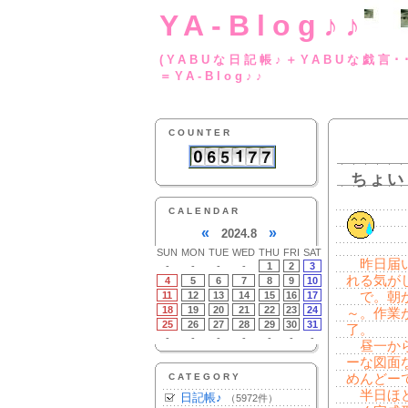
YA-Blog♪♪
(YABUな日記帳♪＋
＝YA-Blog♪♪
COUNTER
ちょい
CALENDAR
«
»
2024.8
SUN
MON
TUE
WED
THU
FRI
SAT
昨日届い
-
-
-
-
1
2
3
れる気が
4
5
6
7
8
9
10
11
12
13
14
15
16
17
で。朝か
18
19
20
21
22
23
24
～。作業
25
26
27
28
29
30
31
了。
-
-
-
-
-
-
-
昼一から
ーな図面
CATEGORY
めんどー
半日ほど
日記帳♪
（5972件）