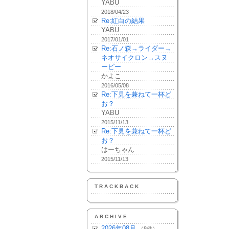
YABU
2018/04/23
Re:紅白の結果
YABU
2017/01/01
Re:石ノ森→ライダー→
ネオサイクロン→スヌ
ーピー
かよこ
2016/05/08
Re:下見を兼ねて一杯ど
お？
YABU
2015/11/13
Re:下見を兼ねて一杯ど
お？
はーちゃん
2015/11/13
TRACKBACK
ARCHIVE
2026年08月
（8件）