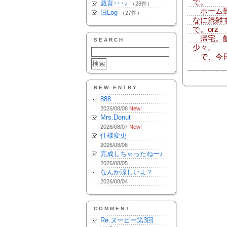
で。
戯言･･･♪
（28件）
ホーム到
旧Log
（27件）
なに混雑
で。orz
帰宅。飯
SEARCH
少々。
で、今日
NEW ENTRY
888
2026/08/08
New!
Mrs.Donut
2026/08/07
New!
仕様変更
2026/08/06
完成しちゃったねー♪
2026/08/05
なんか涼しいよ？
2026/08/04
COMMENT
Re:ヌーピー第3回