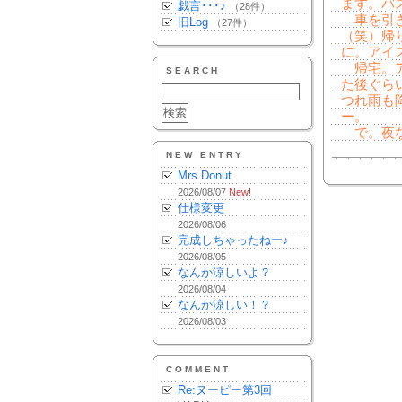
ます。バ
戯言･･･♪
（28件）
車を引き
旧Log
（27件）
（笑）帰
に。アイ
帰宅。ア
SEARCH
た後ぐら
つれ雨も
ー。
で。夜な
NEW ENTRY
Mrs.Donut
2026/08/07
New!
仕様変更
2026/08/06
完成しちゃったねー♪
2026/08/05
なんか涼しいよ？
2026/08/04
なんか涼しい！？
2026/08/03
COMMENT
Re:ヌーピー第3回