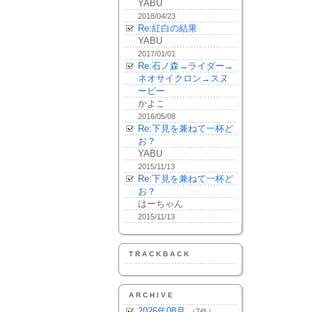
YABU
2018/04/23
Re:紅白の結果
YABU
2017/01/01
Re:石ノ森→ライダー→
ネオサイクロン→スヌ
ーピー
かよこ
2016/05/08
Re:下見を兼ねて一杯ど
お？
YABU
2015/11/13
Re:下見を兼ねて一杯ど
お？
はーちゃん
2015/11/13
TRACKBACK
ARCHIVE
2026年08月
（7件）