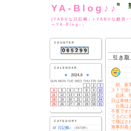
YA-Blog♪♪
(YABUな日記帳♪＋
＝YA-Blog♪♪
COUNTER
引き取
CALENDAR
«
»
2024.8
SUN
MON
TUE
WED
THU
FRI
SAT
朝、家電
-
-
-
-
1
2
3
ス？で掛
4
5
6
7
8
9
10
11
12
13
14
15
16
17
起床。朝
18
19
20
21
22
23
24
日は車検
25
26
27
28
29
30
31
台風はよ
-
-
-
-
-
-
-
不要です
てるのに
CATEGORY
で飛ばさ
無事到着
日記帳♪
（5973件）