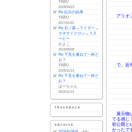
YABU
2018/04/23
Re:紅白の結果
アリオン
YABU
2017/01/01
Re:石ノ森→ライダー→
ネオサイクロン→スヌ
ーピー
かよこ
2016/05/08
Re:下見を兼ねて一杯ど
お？
で。近年
YABU
2015/11/13
Re:下見を兼ねて一杯ど
お？
はーちゃん
2015/11/13
TRACKBACK
展示物は
てる感じ
初公開と
ARCHIVE
かったで
2026年08月
（6件）