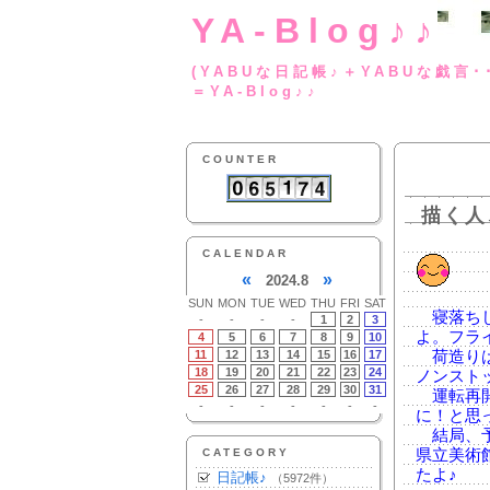
YA-Blog♪♪
(YABUな日記帳♪＋
＝YA-Blog♪♪
COUNTER
描く人
CALENDAR
«
»
2024.8
SUN
MON
TUE
WED
THU
FRI
SAT
寝落ちし
-
-
-
-
1
2
3
よ。フラ
4
5
6
7
8
9
10
11
12
13
14
15
16
17
荷造りは
18
19
20
21
22
23
24
ノンストッ
25
26
27
28
29
30
31
運転再開
-
-
-
-
-
-
-
に！と思
結局、予
CATEGORY
県立美術
たよ♪
日記帳♪
（5972件）