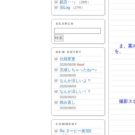
戯言･･･♪
（28件）
旧Log
（27件）
SEARCH
ま、案の
を。
NEW ENTRY
仕様変更
2026/08/06
New!
完成しちゃったねー♪
2026/08/05
なんか涼しいよ？
2026/08/04
なんか涼しい！？
2026/08/03
撮影スポ
積み直し
2026/08/02
COMMENT
Re:ヌーピー第3回