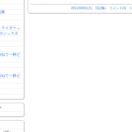
2011/03/01(火)
日記帳♪
コメント(0)
ト
結果
森→ライダー→
ロン→スヌ
を兼ねて一杯ど
を兼ねて一杯ど
K
（6件）