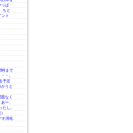
やっぱ
。ちと
イント
8時まで
・・・。
る予定
向かうと
問題なく
。あー、
ったし。
笑）
デオ消化