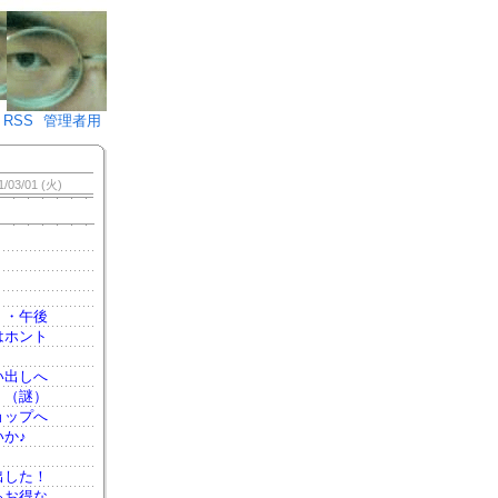
♪)÷2
RSS
管理者用
1/03/01 (火)
・・午後
はホント
い出しへ
。（謎）
ョップへ
か♪
出した！
るお得な