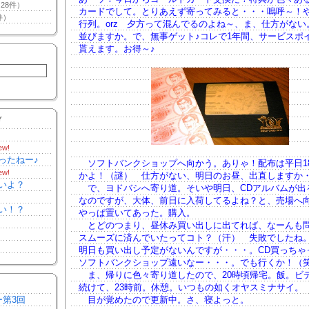
28件）
カードでして。とりあえず寄ってみると・・・嗚呼～！
件）
行列。orz 夕方って混んでるのよね～、ま、仕方がない
並びますか。で、無事ゲット♪コレで1年間、サービスポ
貰えます。お得～♪
Y
ew!
ったねー♪
ソフトバンクショップへ向かう。ありゃ！配布は平日1
ew!
かよ！（謎） 仕方がない、明日のお昼、出直しますか
いよ？
で、ヨドバシへ寄り道。そいや明日、CDアルバムが出
なのですが、大体、前日に入荷してるよね？と、売場へ
い！？
やっぱ置いてあった。購入。
とどのつまり、昼休み買い出しに出てれば、なーんも
スムーズに済んでいたってコト？（汗） 失敗でしたね
明日も買い出し予定がないんですが・・・。CD買っちゃ
ソフトバンクショップ遠いなー・・・。でも行くか！（
ま、帰りに色々寄り道したので、20時頃帰宅。飯。ビ
続けて、23時前。休憩。いつもの如くオヤスミナサイ。
ー第3回
目が覚めたので更新中。さ、寝よっと。