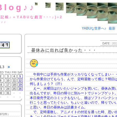
Blog♪♪
BUな日記帳♪＋YABUな戯言･･･
g♪♪
YABUな世界へ♪
最新
DATE :
201
昼休みに出れば良かった・・・
»
1.3
ED
THU
FRI
SAT
午前中には手持ち作業がスッカリなくなってしまい・
2
3
4
5
から作業分けてもらう。んで、定時退散って感じ？明日
9
10
11
12
何しましょう？（汗）
16
17
18
19
えー、火曜日はだいたいジャンプを買いに、昼休み買
23
24
25
26
出るんですが、昨日の帰りに別ルートでジャンプゲット
30
31
-
-
-
-
-
-
本日発売予定のコミックもないし、後はソフトバンクシ
行こうと思ってたぐらい。ちょいと遠いので、帰りでいい
と思い、本日の昼休みは読書タイム。
で、定時退散し、アニメイトの付近を通った時、思い
972件）
あ゛ッ！今日からゴールドカード交換だ！特典が色々あ