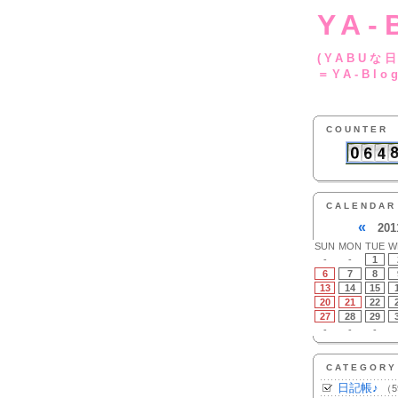
YA-
(YA
＝YA-Blo
COUNTER
CALENDAR
«
201
SUN
MON
TUE
W
-
-
1
6
7
8
13
14
15
20
21
22
27
28
29
-
-
-
CATEGORY
日記帳♪
（5