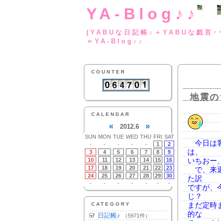
YA-Blog♪♪
(YABUな日記帳♪＋
＝YA-Blog♪♪
COUNTER
地震の
CALENDAR
«
»
2012.6
SUN
MON
TUE
WED
THU
FRI
SAT
今日は客
-
-
-
-
-
1
2
は、
3
4
5
6
7
8
9
10
11
12
13
14
15
16
いちおー
17
18
19
20
21
22
23
で、来週
24
25
26
27
28
29
30
た訳
-
-
-
-
-
-
-
ですが、
じ？
CATEGORY
まだ定時
的な
日記帳♪
（5971件）