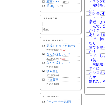
チェック
戯言･･･♪
（28件）
定時ちょ
旧Log
（27件）
た。
割と長い
し・・・
SEARCH
最近、よ
んで、定
が！？
ありゃ！
で、特に
NEW ENTRY
なり
完成しちゃったねー♪
雷でも鳴
2026/08/05
New!
か？
なんか涼しいよ？
って、し
2026/08/04
New!
（笑）
なんか涼しい！？
晩飯喰っ
2026/08/03
早々に
積み直し
オヤスミ
2026/08/02
んか
ネタ豊富
疲れた。o
2026/08/01
COMMENT
Re:ヌーピー第3回