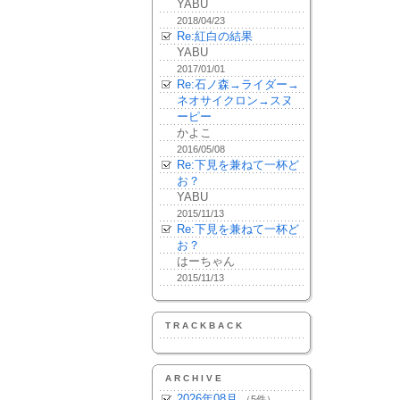
YABU
2018/04/23
Re:紅白の結果
YABU
2017/01/01
Re:石ノ森→ライダー→
ネオサイクロン→スヌ
ーピー
かよこ
2016/05/08
Re:下見を兼ねて一杯ど
お？
YABU
2015/11/13
Re:下見を兼ねて一杯ど
お？
はーちゃん
2015/11/13
TRACKBACK
ARCHIVE
2026年08月
（5件）