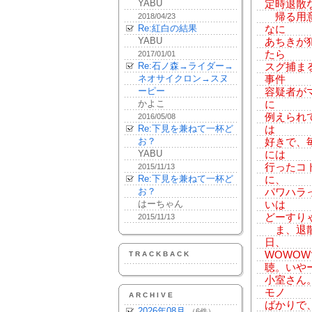
YABU
定時退散
帰る用意
2018/04/23
Re:紅白の結果
なに
YABU
あちきが
たら
2017/01/01
Re:石ノ森→ライダー→
スグ捕ま
ネオサイクロン→スヌ
事件
ーピー
容疑者が
かよこ
に
例えられ
2016/05/08
Re:下見を兼ねて一杯ど
は
お？
好きで、
YABU
には
行ったコ
2015/11/13
Re:下見を兼ねて一杯ど
に、
お？
パワハラ
はーちゃん
いは
どーすりゃ
2015/11/13
ま、退散
日、
WOWOW
TRACKBACK
聴。いや
小室さん
モノ
ARCHIVE
ばかりで
2026年08月
（6件）