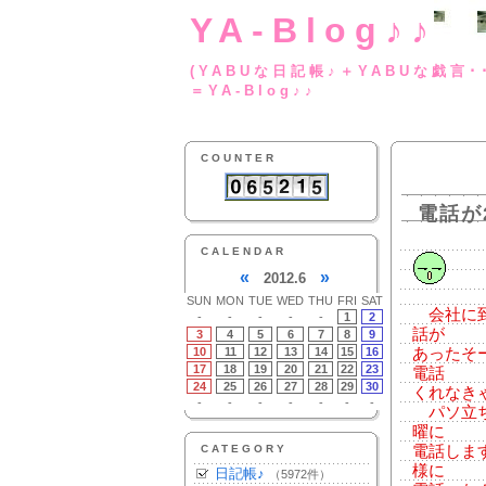
YA-Blog♪♪
(YABUな日記帳♪＋
＝YA-Blog♪♪
COUNTER
電話が
CALENDAR
«
»
2012.6
SUN
MON
TUE
WED
THU
FRI
SAT
会社に到
-
-
-
-
-
1
2
話が
3
4
5
6
7
8
9
10
11
12
13
14
15
16
あったそ
17
18
19
20
21
22
23
電話
24
25
26
27
28
29
30
くれなき
-
-
-
-
-
-
-
パソ立ち
曜に
CATEGORY
電話しま
様に
日記帳♪
（5972件）