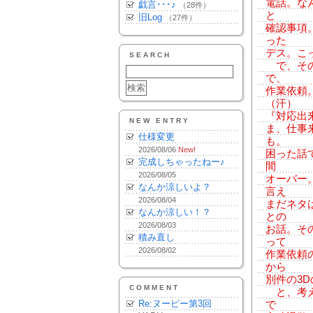
電話。な
戯言･･･♪
（28件）
と
旧Log
（27件）
確認事項
った
デス。こ
SEARCH
で、その
で、
作業依頼
（汗）
『対応出
NEW ENTRY
ま、仕事
仕様変更
も。
2026/08/06
New!
困った話
完成しちゃったねー♪
間
2026/08/05
オーバー
なんか涼しいよ？
言え
2026/08/04
まだネタ
なんか涼しい！？
との
2026/08/03
お話。そ
積み直し
って
2026/08/02
作業依頼
から
別件の3
COMMENT
と、考え
Re:ヌーピー第3回
で