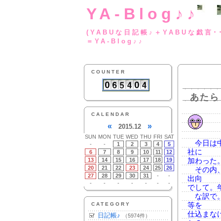
YA-Blog♪♪
(YABUな日記帳♪＋
＝YA-Blog♪♪
COUNTER
あたら
CALENDAR
«
»
2015.12
SUN
MON
TUE
WED
THU
FRI
SAT
今日は中
-
-
1
2
3
4
5
社に
6
7
8
9
10
11
12
13
14
15
16
17
18
19
加わった
20
21
22
23
24
25
26
その内、
27
28
29
30
31
-
-
出向
-
-
-
-
-
-
-
でして。
な訳で。
CATEGORY
等を
仕込まな
日記帳♪
（5974件）