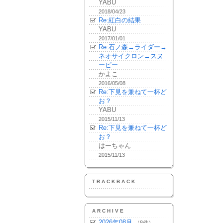
YABU
2018/04/23
Re:紅白の結果
YABU
2017/01/01
Re:石ノ森→ライダー→
ネオサイクロン→スヌ
ーピー
かよこ
2016/05/08
Re:下見を兼ねて一杯ど
お？
YABU
2015/11/13
Re:下見を兼ねて一杯ど
お？
はーちゃん
2015/11/13
TRACKBACK
ARCHIVE
2026年08月
（8件）