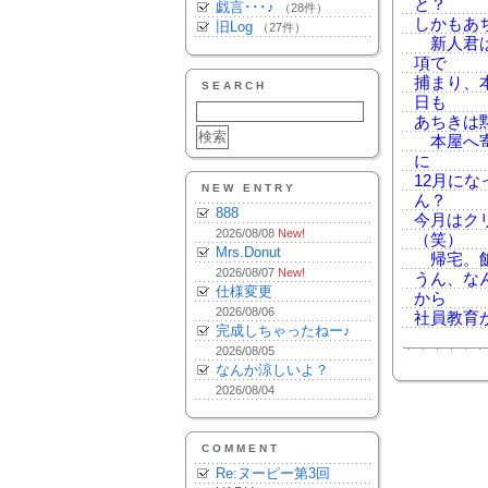
と？
戯言･･･♪
（28件）
しかもあ
旧Log
（27件）
新人君は
項で
捕まり、
SEARCH
日も
あちきは
本屋へ寄
に
12月に
NEW ENTRY
ん？
888
今月はク
2026/08/08
New!
（笑）
Mrs.Donut
帰宅。飯。
2026/08/07
New!
うん、な
仕様変更
から
2026/08/06
社員教育
完成しちゃったねー♪
2026/08/05
なんか涼しいよ？
2026/08/04
COMMENT
Re:ヌーピー第3回