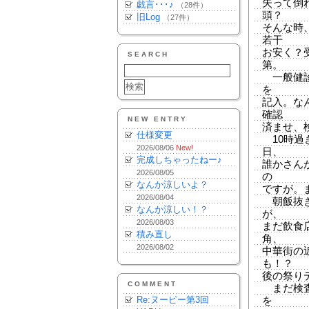
失って倒
戯言･･･♪
（28件）
頭？
旧Log
（27件）
そんな時
若干
お安く？
SEARCH
第。
一般健診
を
記入。な
確認
NEW ENTRY
済ませ、
仕様変更
10時過
2026/08/06
New!
日、
完成しちゃったねー♪
誰かさん
2026/08/05
の
なんか涼しいよ？
ですが。
2026/08/04
朝飯抜き
なんか涼しい！？
が、
2026/08/03
まだ飲食
積み直し
角、
2026/08/02
中華街の
も！？
後の祭り
COMMENT
まだ検査
Re:ヌーピー第3回
を