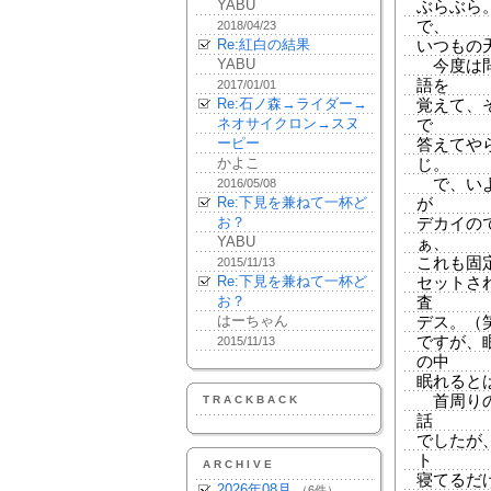
YABU
ぶらぶら
で、
2018/04/23
Re:紅白の結果
いつもの
YABU
今度は問
語を
2017/01/01
Re:石ノ森→ライダー→
覚えて、
ネオサイクロン→スヌ
で
ーピー
答えてや
かよこ
じ。
で、いよ
2016/05/08
Re:下見を兼ねて一杯ど
が
お？
デカイの
YABU
ぁ、
これも固
2015/11/13
Re:下見を兼ねて一杯ど
セットさ
お？
査
はーちゃん
デス。（
ですが、
2015/11/13
の中
眠れると
首周りの
TRACKBACK
話
でしたが
ト
ARCHIVE
寝てるだ
2026年08月
（6件）