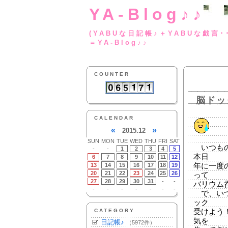
YA-Blog♪♪
(YABUな日記帳♪＋
＝YA-Blog♪♪
COUNTER
脳ドッ
CALENDAR
«
»
2015.12
SUN
MON
TUE
WED
THU
FRI
SAT
いつもの
-
-
1
2
3
4
5
本日
6
7
8
9
10
11
12
13
14
15
16
17
18
19
年に一度
20
21
22
23
24
25
26
って
27
28
29
30
31
-
-
バリウム
-
-
-
-
-
-
-
で、いつ
ック
CATEGORY
受けよう
気を
日記帳♪
（5972件）