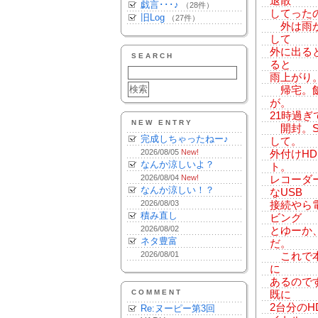
退散
戯言･･･♪
（28件）
してった
旧Log
（27件）
外は雨が
して
外に出る
SEARCH
ると
雨上がり
帰宅。飯
が。
21時過
NEW ENTRY
開封。S
完成しちゃったねー♪
して。
2026/08/05
New!
外付けH
なんか涼しいよ？
ト。
2026/08/04
New!
レコーダ
なんか涼しい！？
なUSB
2026/08/03
接続やら
積み直し
ビング
2026/08/02
とゆーか
ネタ豊富
だ。
2026/08/01
これで本
に
あるので
COMMENT
既に
2台分の
Re:ヌーピー第3回