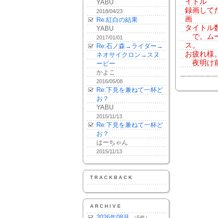
イトル
YABU
録画して
2018/04/23
画
Re:紅白の結果
タイトル
YABU
で。ムー
2017/01/01
ス。
Re:石ノ森→ライダー→
お疲れ様
ネオサイクロン→スヌ
夜明け前
ーピー
かよこ
2016/05/08
Re:下見を兼ねて一杯ど
お？
YABU
2015/11/13
Re:下見を兼ねて一杯ど
お？
はーちゃん
2015/11/13
TRACKBACK
ARCHIVE
2026年08月
（5件）