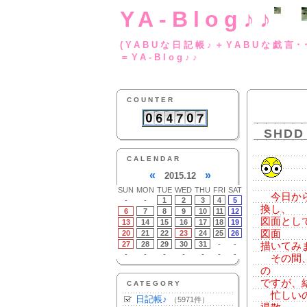
YA-Blog♪♪
(YABUな日記帳♪＋
＝YA-Blog♪♪
COUNTER
SHDD
CALENDAR
«
»
2015.12
SUN
MON
TUE
WED
THU
FRI
SAT
今日から
-
-
1
2
3
4
5
換し、
6
7
8
9
10
11
12
図面とし
13
14
15
16
17
18
19
図面
20
21
22
23
24
25
26
27
28
29
30
31
-
-
描いてみ
-
-
-
-
-
-
-
その間、
の
ですが、
CATEGORY
忙しいの
日記帳♪
（5971件）