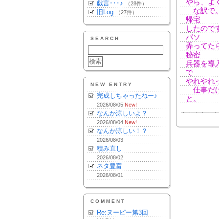
やら、よく
戯言･･･♪
（28件）
な訳で。
旧Log
（27件）
帰宅
したので
パソ
SEARCH
弄ってた
秘密
兵器を導
で
やれやれ
NEW ENTRY
仕事だけ
完成しちゃったねー♪
と。
2026/08/05
New!
なんか涼しいよ？
2026/08/04
New!
なんか涼しい！？
2026/08/03
積み直し
2026/08/02
ネタ豊富
2026/08/01
COMMENT
Re:ヌーピー第3回