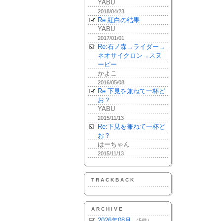
YABU
2018/04/23
Re:紅白の結果
YABU
2017/01/01
Re:石ノ森→ライダー→
ネオサイクロン→スヌ
ーピー
かよこ
2016/05/08
Re:下見を兼ねて一杯ど
お？
YABU
2015/11/13
Re:下見を兼ねて一杯ど
お？
はーちゃん
2015/11/13
TRACKBACK
ARCHIVE
2026年08月
（5件）