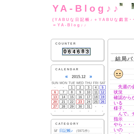
YA-Blog♪♪
(YABUな日記帳♪＋
＝YA-Blog♪♪
COUNTER
結局バ
CALENDAR
«
»
2015.12
SUN
MON
TUE
WED
THU
FRI
SAT
先週の金
-
-
1
2
3
4
5
状況
6
7
8
9
10
11
12
13
14
15
16
17
18
19
確認から
20
21
22
23
24
25
26
いる
27
28
29
30
31
-
-
様子。
-
-
-
-
-
-
-
んで。チ
指示
CATEGORY
やら・・
いの
日記帳♪
（5971件）