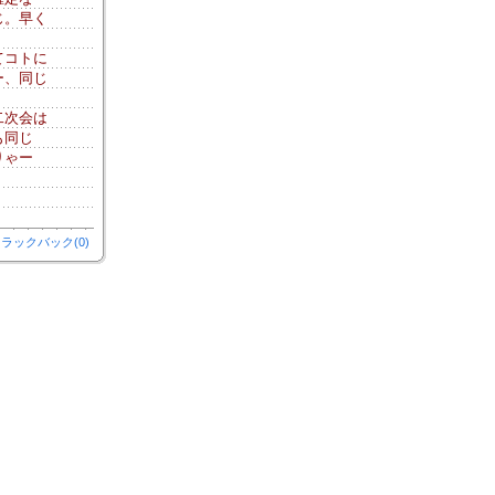
じ。早く
てコトに
ー、同じ
二次会は
も同じ
りゃー
ラックバック(0)