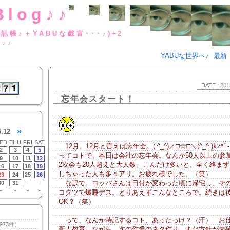
Blog♪♪
BUな日記帳♪＋YABUな戯言･･･
g♪♪
YABUな世界へ♪
最新
DATE :
201
忘年会スタート！
»
5.12
ED
THU
FRI
SAT
12月。12月と言えば忘年会。( ^_^)／□☆□＼(^_^ )ｶﾝﾊﾟ-
2
3
4
5
ってコトで、本日は会社の忘年会。なんか50人以上の参
9
10
11
12
2次会も20人超えと大人数。こんだけ多いと、全く絡ま
16
17
18
19
しちゃった人も多々アリ。お疲れ様でした。（笑）
23
24
25
26
な訳で。ヨッパさんは日付が変わった頃に帰宅し、そ
30
31
-
-
-
-
-
-
コタツで爆睡デス。とりあえずこんなところで。続きは
OK？（笑）
って、なんか特記するコト、あったっけ？（汗） お
973件）
新人教育しながら、次の作業のネタ作り。まだ方針が未