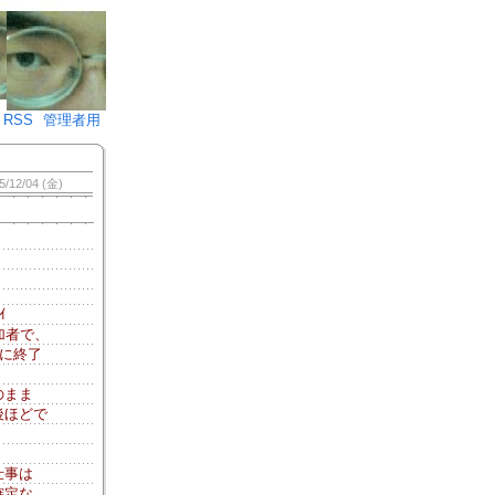
♪)÷2
RSS
管理者用
5/12/04 (金)
ｲ
加者で、
ずに終了
のまま
後ほどで
仕事は
確定な