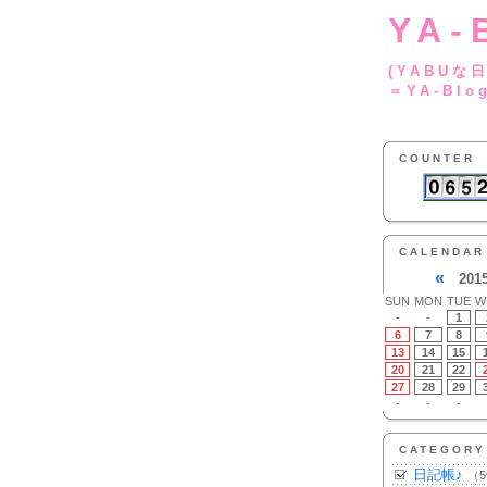
YA-
(YA
＝YA-Blo
COUNTER
CALENDAR
«
201
SUN
MON
TUE
W
-
-
1
6
7
8
13
14
15
20
21
22
27
28
29
-
-
-
CATEGORY
日記帳♪
（5