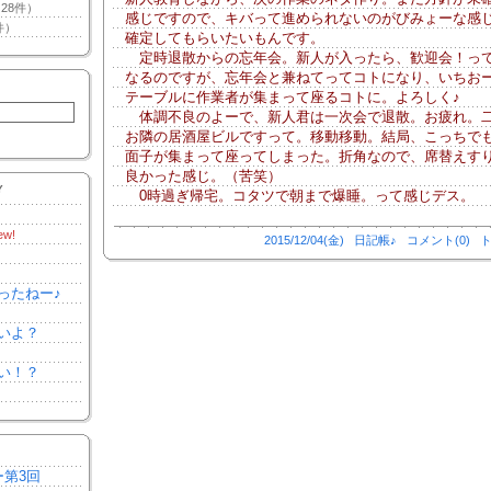
28件）
感じですので、キバって進められないのがびみょーな感
件）
確定してもらいたいもんです。
定時退散からの忘年会。新人が入ったら、歓迎会！っ
なるのですが、忘年会と兼ねてってコトになり、いちお
テーブルに作業者が集まって座るコトに。よろしく♪
体調不良のよーで、新人君は一次会で退散。お疲れ。
お隣の居酒屋ビルですって。移動移動。結局、こっちで
面子が集まって座ってしまった。折角なので、席替えす
良かった感じ。（苦笑）
Y
0時過ぎ帰宅。コタツで朝まで爆睡。って感じデス。
ew!
2015/12/04(金)
日記帳♪
コメント(0)
ト
ったねー♪
いよ？
い！？
ー第3回