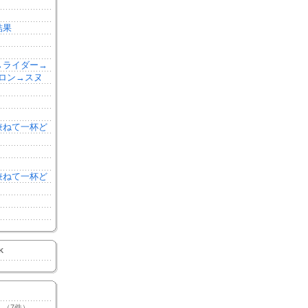
結果
森→ライダー→
ロン→スヌ
を兼ねて一杯ど
を兼ねて一杯ど
K
（7件）