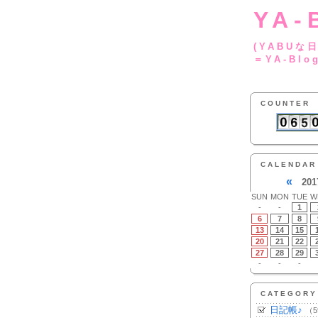
YA-
(YA
＝YA-Blo
COUNTER
CALENDAR
«
201
SUN
MON
TUE
W
-
-
1
6
7
8
13
14
15
20
21
22
27
28
29
-
-
-
CATEGORY
日記帳♪
（5