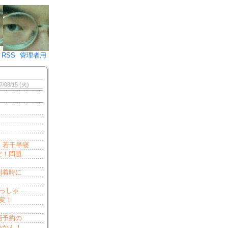
♪)÷2
RSS
管理者用
7/08/15 (火)
、若干早寝
だ！問題
到着時に
っしゃ
変！
画予約の
いかん！