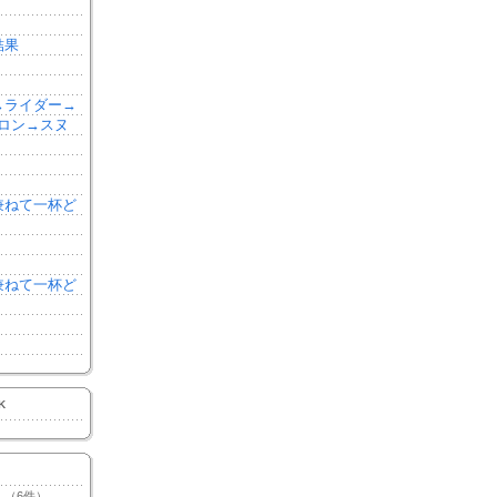
結果
森→ライダー→
ロン→スヌ
を兼ねて一杯ど
を兼ねて一杯ど
K
（6件）