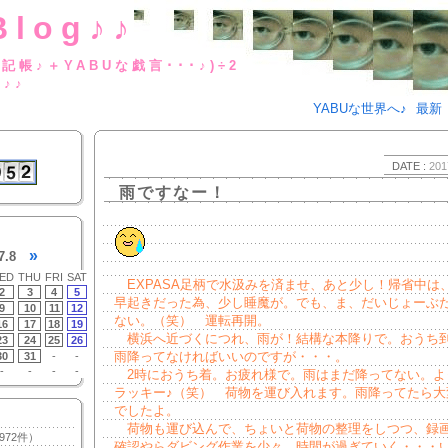
Blog♪♪
BUな日記帳♪＋YABUな戯言･･･
g♪♪
YABUな世界へ♪
最新
DATE :
201
雨ですなー！
»
7.8
ED
THU
FRI
SAT
EXPASA足柄で水汲みを済ませ、あと少し！帰省中は
2
3
4
5
早起きだった為、少し睡魔が。でも、ま、だいじょーぶ
9
10
11
12
ない。（笑） 運転再開。
16
17
18
19
横浜へ近づくにつれ、雨が！結構な本降りで。おうち
23
24
25
26
雨降ってなければいいのですが・・・。
30
31
-
-
-
-
-
-
2時におうち着。お疲れ様で。雨はまだ降ってない。よ
ラッキー♪（笑） 荷物を運び入れます。雨降ってたら大
でしたよ。
荷物も運び込んで、ちょいと荷物の整理をしつつ、録
972件）
確認やらダビング作業を少々。時間が過ぎていく・・・