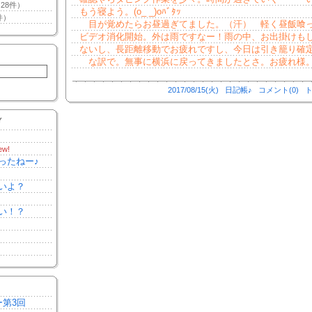
28件）
もう寝よう。(o_ _)oﾊﾞﾀｯ
件）
目が覚めたらお昼過ぎてました。（汗） 軽く昼飯喰
ビデオ消化開始。外は雨ですなー！雨の中、お出掛けも
ないし、長距離移動でお疲れですし、今日は引き籠り確
な訳で。無事に横浜に戻ってきましたとさ。お疲れ様
2017/08/15(火)
日記帳♪
コメント(0)
ト
Y
ew!
ったねー♪
いよ？
い！？
ー第3回