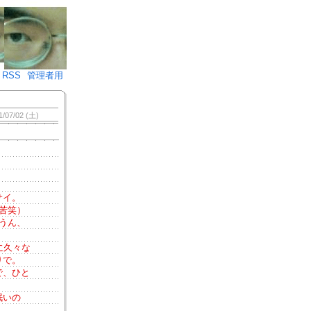
♪)÷2
RSS
管理者用
1/07/02 (土)
サイ。
苦笑）
うん、
に久々な
りで。
で、ひと
眠いの