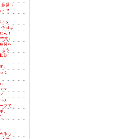
ー練習へ
コトで
パスを
、今日は
せん！
（苦笑）
練習を
。もう
状態
す。
って
ら、
rz
ド
トの
ーブで
ポ。
了。
。
めるも