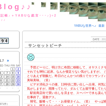
Blog♪♪
BUな日記帳♪＋YABUな戯言･･･
g♪♪
YABUな世界へ♪
最新
DATE :
201
サンセットビーチ
»
1.7
ED
THU
FRI
SAT
予想どーりに、明け方に布団に移動して、オヤスミナ
-
-
1
2
それでも9時に起床。なんか寝足りない気がしますが。（
6
7
8
9
とりあえず朝飯だ。昨日のとんかつの残りでカツサンド♪
13
14
15
16
美味美味。（笑）
20
21
22
23
ビデオ消化少々の後、11時頃に買い出しへ出発。何気
27
28
29
30
-
-
-
-
気がしますが。雨降ってたり、ダルくてお留守番してた
駅前商店街で買い出しを済ませ、スーパーで水も汲ん
仕事終了。退散デス。
帰宅。飯喰って・・・お昼寝タイム。（笑） やっぱ
971件）
デスよ。寝足りないのデス。･･･(_ _).｡oＯｸﾞｰ