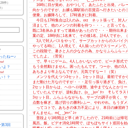
28件）
16時に目が覚め、おやつして、あたふたと出発。バレ
件）
向かうのですが、お嬢も隣駅前の百貨店へ行きたいとの
便乗。お嬢降ろして、17時過ぎに到着。
今日も17時集合は2人のみ。orz ネット張って、対人
済まして、他のメンツの到着を待つ・・・。と言っても
既に3名休みますって連絡があったので・・・期待出来ま
案の定、18時頃に1名来て、その後1名。計4人ですか。
3人で対人パスをやって、サーブカットからのスパイク
やってる時に、1人増えて、4人揃ったのでスリーメンで
Y
この段階で、暑さと人の少なさの為、かなりふらふら～♪
でしたよ。（苦笑）
ったねー♪
で。早々にゲーム。4人しかいないので、ビーチ形式で
ew!
もう全然動けません。困ったもんです。つーか、他の3人
いよ？
あちきより年上なんですが。元気ですなー！（笑）
ew!
メンツを代えつつ3セット。1セット目は、最初ですか
い！？
まだ動けた方なのですが・・・足引っ張り過ぎて、負け。o
2セット目からは、ヘロヘロ状態。途中までなんとかリー
していたんですが、逆転負け。(o_ _)oﾊﾞﾀｯ そしてラス
3セット目。ふらふらながらも、サーブの調子が良く、サ
点数を稼ぎ、逃げ切りの勝利♪ふー、やれやれ。もうダメ
ってコトで。あちきの体力不足により、本日の練習終
すんません。m(_ _)mﾍﾟｺｯ
普段より1時間ほど早く終了したので、21時前には帰宅
風呂。飯。ビデオ消化1時間で、ぽちぽちサイト巡回を始
ー第3回