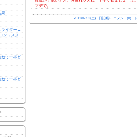
睡魔が！眠いデス。お疲れッスねー！早く寝ましょーよ
マヂで。
結果
2011/07/02(土)
日記帳♪
コメント(0)
ト
森→ライダー→
ロン→スヌ
を兼ねて一杯ど
を兼ねて一杯ど
K