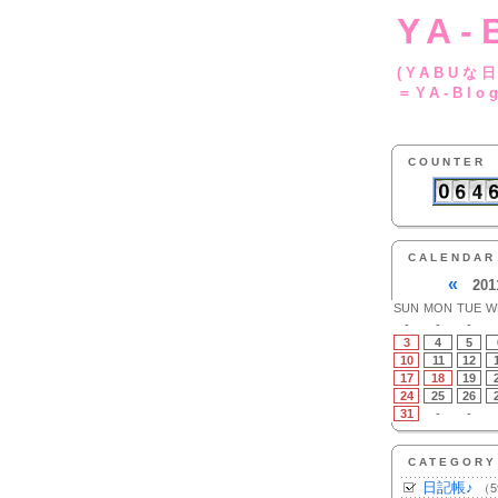
YA-
(YA
＝YA-Blo
COUNTER
CALENDAR
«
201
SUN
MON
TUE
W
-
-
-
3
4
5
10
11
12
17
18
19
24
25
26
31
-
-
CATEGORY
日記帳♪
（5