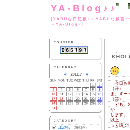
YA-Blog♪♪
(YABUな日記帳♪＋
＝YA-Blog♪♪
COUNTER
KHOL
CALENDAR
«
»
2011.7
SUN
MON
TUE
WED
THU
FRI
SAT
今日も朝
-
-
-
-
-
1
2
（汗）
3
4
5
6
7
8
9
ま、ずー
10
11
12
13
14
15
16
（笑）
17
18
19
20
21
22
23
24
25
26
27
28
29
30
でも、外
31
-
-
-
-
-
-
が
します。
以上
CATEGORY
って話で
日記帳♪
（5972件）