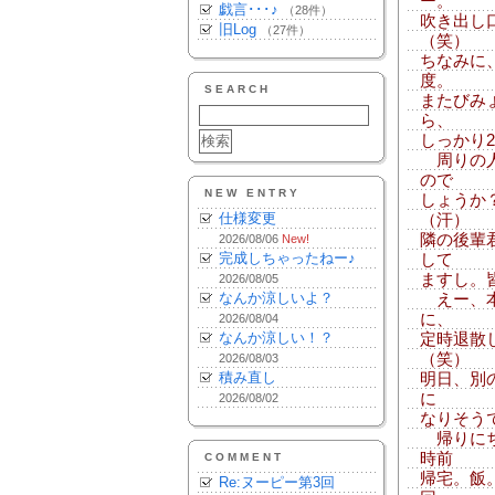
ー。
戯言･･･♪
（28件）
吹き出し
旧Log
（27件）
（笑）
ちなみに
度。
SEARCH
またびみ
ら、
しっかり
周りの人
ので
NEW ENTRY
しょうか
仕様変更
（汗）
隣の後輩
2026/08/06
New!
完成しちゃったねー♪
して
ますし。
2026/08/05
なんか涼しいよ？
えー、本
に、
2026/08/04
なんか涼しい！？
定時退散
（笑）
2026/08/03
積み直し
明日、別
に
2026/08/02
なりそう
帰りにち
時前
COMMENT
帰宅。飯
Re:ヌーピー第3回