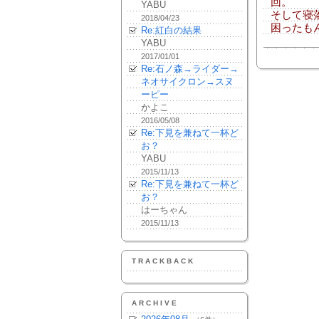
回。
YABU
そして寝
2018/04/23
困ったもん
Re:紅白の結果
YABU
2017/01/01
Re:石ノ森→ライダー→
ネオサイクロン→スヌ
ーピー
かよこ
2016/05/08
Re:下見を兼ねて一杯ど
お？
YABU
2015/11/13
Re:下見を兼ねて一杯ど
お？
はーちゃん
2015/11/13
TRACKBACK
ARCHIVE