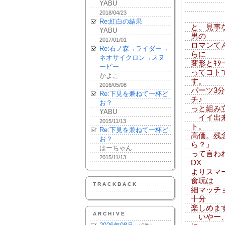
YABU
2018/04/23
Re:紅白の結果
と、見事
YABU
男の
2017/01/01
ロマンて
Re:石ノ森→ライダー→
らに
ネオサイクロン→スヌ
変形とｷﾀ
ーピー
ってコト
かよこ
す。
2016/05/08
パーツ3
Re:下見を兼ねて一杯ど
チ♪
お？
っと組み
YABU
イイ出来
2015/11/13
ト。
Re:下見を兼ねて一杯ど
高価。残
お？
ら？』
はーちゃん
って言わ
2015/11/13
DX
よりスマ
食玩は
TRACKBACK
細マッチ
十分
楽しめま
ARCHIVE
いやー、