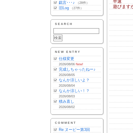
早速
戯言･･･♪
（28件）
遊びます
旧Log
（27件）
ドリ
SEARCH
NEW ENTRY
仕様変更
恐竜
2026/08/06
New!
完成しちゃったねー♪
2026/08/05
なんか涼しいよ？
2026/08/04
なんか涼しい！？
2026/08/03
積み直し
ロボ
2026/08/02
COMMENT
Re:ヌーピー第3回