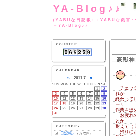
YA-Blog♪♪
(YABUな日記帳♪＋
＝YA-Blog♪♪
COUNTER
豪獣神
CALENDAR
«
»
2011.7
SUN
MON
TUE
WED
THU
FRI
SAT
チェック
-
-
-
-
-
1
2
れが
3
4
5
6
7
8
9
10
11
12
13
14
15
16
終わって
17
18
19
20
21
22
23
ーリ
24
25
26
27
28
29
30
作業を進
31
-
-
-
-
-
-
お疲れの
とか
耐えて（
CATEGORY
帰りにお
日記帳♪
（5972件）